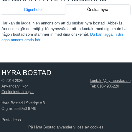
Lägenheter
Önskar hyra
Här kan du lägga in en annons om att du önskar hyra bostad i Abbekås.
Annonsen gör det möjligt för hyresvärdar att ta kontakt med dig om de har
någon bostad som stämmer in med dina önskemål.
Du kan lägga in din
egna annons gratis här
.
HYRA BOSTAD
© 2014-2026
kontakt@hyrabostad.se
Användarvillkor
Tel: 010-4906220
Cookieinställningar
Hyra Bostad i Sverige AB
Org-nr: 556950-8749
Postadress
Hyra Bostad i Sverige AB
På Hyra Bostad använder vi oss av cookies
Östra Hamngatan 17