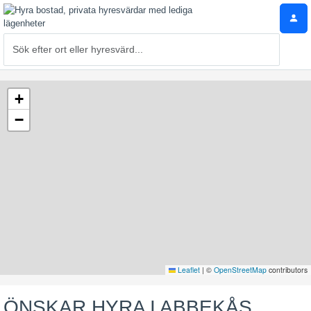
+
−
Leaflet
|
©
OpenStreetMap
contributors
ÖNSKAR HYRA I ABBEKÅS