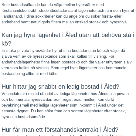
Som bostadssökande kan du välja mellan hyresrätter med
förstahandskontrakt, studentbostäder samt lägenheter och rum som hyrs ut
i andrahand. I dina sökkriterier kan du ange om du söker första- eller
andrahand samt naturligtvis filtera mellan önskad storlek och hyresnivå.
Kan jag hyra lägenhet i Åled utan att behöva stå i
kö?
Enstaka privata hyresvärdar hyr ut sina bostäder utan kö och väljer då
själva vem av de hyressökande som skall kallas till visning. För
andrahandslägenheter finns ingen bostadskö och där väljer uthyraren själv
vem som kallas på visning. Som regel hyrs lägenheter hos kommunala
bostadsbolag alltid ut med kötid.
Hur hittar jag snabbt en ledig bostad i Åled?
Vi uppdaterar i realtid utbudet av lediga lägenheter hos Åleds alla privata
och kommunala hyresvärdar. Som registrerad medlem kan du få
bevakningsmail med lediga lägenheter som inkommit i Åled under det
senaste dygnet. Du kan söka fram och sortera lägenheter efter storlek,
hyra och bostadsområde.
Hur får man ett förstahandskontrakt i Åled?