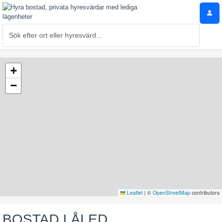
+
−
Leaflet
|
©
OpenStreetMap
contributors
BOSTAD I ÅLED