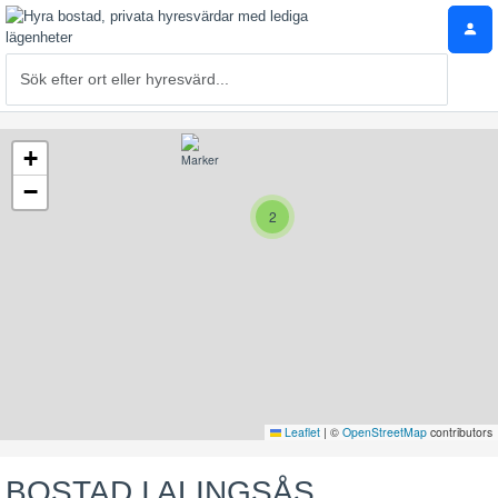
+
−
2
Leaflet
|
©
OpenStreetMap
contributors
BOSTAD I ALINGSÅS