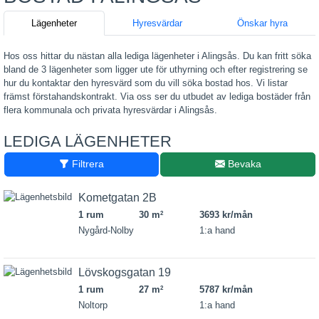
Lägenheter
Hyresvärdar
Önskar hyra
Hos oss hittar du nästan alla lediga lägenheter i Alingsås. Du kan fritt söka
bland de 3 lägenheter som ligger ute för uthyrning och efter registrering se
hur du kontaktar den hyresvärd som du vill söka bostad hos. Vi listar
främst förstahandskontrakt. Via oss ser du utbudet av lediga bostäder från
flera kommunala och privata hyresvärdar i Alingsås.
LEDIGA LÄGENHETER
Filtrera
Bevaka
Kometgatan 2B
1 rum
30 m
3693 kr/mån
2
Nygård-Nolby
1:a hand
Lövskogsgatan 19
1 rum
27 m
5787 kr/mån
2
Noltorp
1:a hand