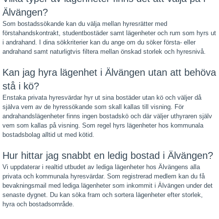
Älvängen?
Som bostadssökande kan du välja mellan hyresrätter med
förstahandskontrakt, studentbostäder samt lägenheter och rum som hyrs ut
i andrahand. I dina sökkriterier kan du ange om du söker första- eller
andrahand samt naturligtvis filtera mellan önskad storlek och hyresnivå.
Kan jag hyra lägenhet i Älvängen utan att behöva
stå i kö?
Enstaka privata hyresvärdar hyr ut sina bostäder utan kö och väljer då
själva vem av de hyressökande som skall kallas till visning. För
andrahandslägenheter finns ingen bostadskö och där väljer uthyraren själv
vem som kallas på visning. Som regel hyrs lägenheter hos kommunala
bostadsbolag alltid ut med kötid.
Hur hittar jag snabbt en ledig bostad i Älvängen?
Vi uppdaterar i realtid utbudet av lediga lägenheter hos Älvängens alla
privata och kommunala hyresvärdar. Som registrerad medlem kan du få
bevakningsmail med lediga lägenheter som inkommit i Älvängen under det
senaste dygnet. Du kan söka fram och sortera lägenheter efter storlek,
hyra och bostadsområde.