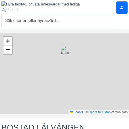
+
−
Leaflet
|
©
OpenStreetMap
contributors
BOSTAD I ÄLVÄNGEN