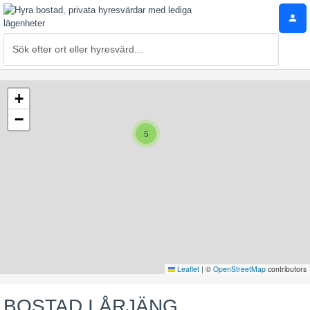
+
−
5
Leaflet
|
©
OpenStreetMap
contributors
BOSTAD I ÅRJÄNG