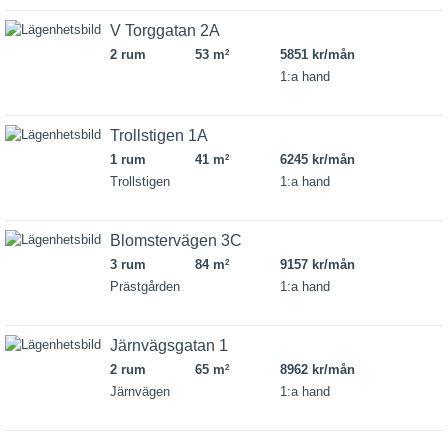
V Torggatan 2A
2 rum
53 m
5851 kr/mån
2
1:a hand
Trollstigen 1A
1 rum
41 m
6245 kr/mån
2
Trollstigen
1:a hand
Blomstervägen 3C
3 rum
84 m
9157 kr/mån
2
Prästgården
1:a hand
Järnvägsgatan 1
2 rum
65 m
8962 kr/mån
2
Järnvägen
1:a hand