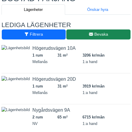
Lägenheter
Önskar hyra
LEDIGA LÄGENHETER
Filtrera
Bevaka
Högerudsvägen 10A
1 rum
31 m
3206 kr/mån
2
Mellanås
1:a hand
Högerudsvägen 20D
1 rum
31 m
3919 kr/mån
2
Mellanås
1:a hand
Nygårdsvägen 9A
2 rum
65 m
6715 kr/mån
2
NV
1:a hand