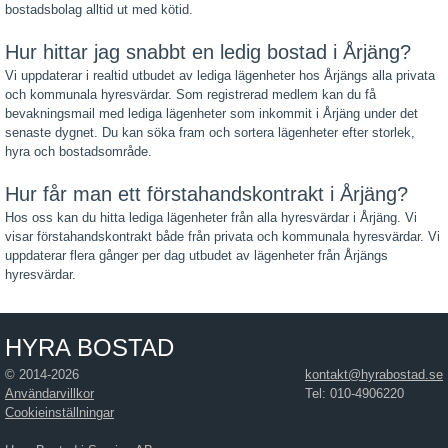
bostadsbolag alltid ut med kötid.
Hur hittar jag snabbt en ledig bostad i Årjäng?
Vi uppdaterar i realtid utbudet av lediga lägenheter hos Årjängs alla privata
och kommunala hyresvärdar. Som registrerad medlem kan du få
bevakningsmail med lediga lägenheter som inkommit i Årjäng under det
senaste dygnet. Du kan söka fram och sortera lägenheter efter storlek,
hyra och bostadsområde.
Hur får man ett förstahandskontrakt i Årjäng?
Hos oss kan du hitta lediga lägenheter från alla hyresvärdar i Årjäng. Vi
visar förstahandskontrakt både från privata och kommunala hyresvärdar. Vi
uppdaterar flera gånger per dag utbudet av lägenheter från Årjängs
hyresvärdar.
HYRA BOSTAD
© 2014-2026
kontakt@hyrabostad.se
Användarvillkor
Tel: 010-4906220
Cookieinställningar