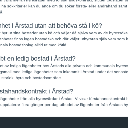
ina sökkriterier kan du ange om du söker första- eller andrahand samt na
å.
het i Årstad utan att behöva stå i kö?
 hyr ut sina bostäder utan kö och väljer då själva vem av de hyressökand
nheter finns ingen bostadskö och där väljer uthyraren själv vem som k
ala bostadsbolag alltid ut med kötid.
bbt en ledig bostad i Årstad?
udet av lediga lägenheter hos Årstads alla privata och kommunala hyres
smail med lediga lägenheter som inkommit i Årstad under det senast
r storlek, hyra och bostadsområde.
rstahandskontrakt i Årstad?
lägenheter från alla hyresvärdar i Årstad. Vi visar förstahandskontrakt 
uppdaterar flera gånger per dag utbudet av lägenheter från Årstads hy