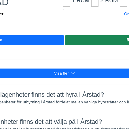
AD
1 RUM
2 RUM
er
Ön
ra
Visa fler
ägenheter finns det att hyra i Årstad?
2
ägenheter för uthyrning i Årstad fördelat mellan vanliga hyresrätter och
nheter finns det att välja på i Årstad?
välja mellan hyresrätter med förstahandskontrakt, studentbostäder 