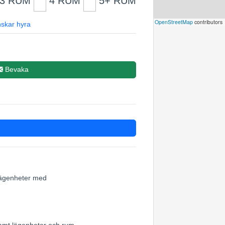
3 RUM
4 RUM
5+ RUM
Leaflet
|
©
OpenStreetMap
contributors
skar hyra
Bevaka
 lägenheter med
samt lägenheter och rum