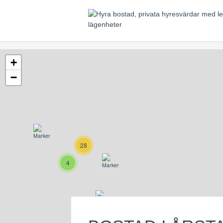
+
−
28
4