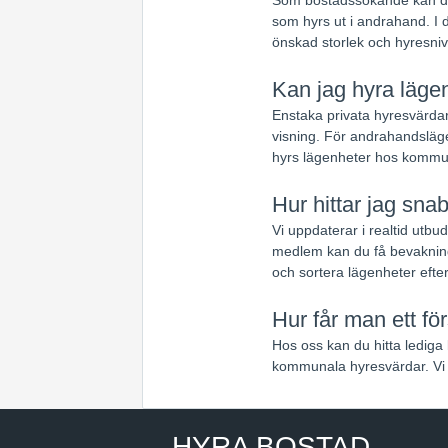
som hyrs ut i andrahand. I d
önskad storlek och hyresniv
Kan jag hyra lägen
Enstaka privata hyresvärdar
visning. För andrahandsläge
hyrs lägenheter hos kommun
Hur hittar jag sna
Vi uppdaterar i realtid utb
medlem kan du få bevakning
och sortera lägenheter efte
Hur får man ett fö
Hos oss kan du hitta lediga 
kommunala hyresvärdar. Vi 
HYRA BOSTAD