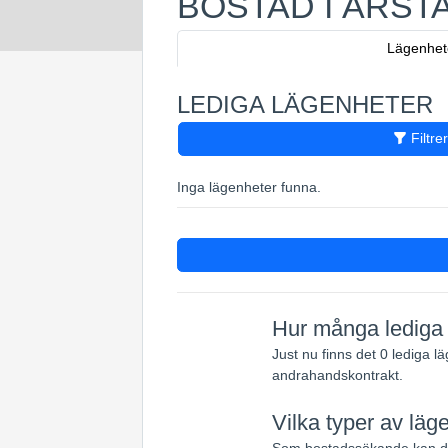
BOSTAD I ÅRST
Lägenhet
LEDIGA LÄGENHETER
Filtre
Inga lägenheter funna.
Hur många lediga l
Just nu finns det 0 lediga l
andrahandskontrakt.
Vilka typer av läge
Som bostadssökande kan du 