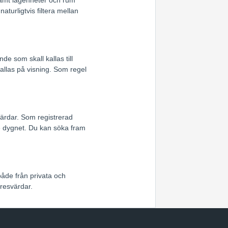
turligtvis filtera mellan
e som skall kallas till
allas på visning. Som regel
värdar. Som registrerad
e dygnet. Du kan söka fram
både från privata och
resvärdar.