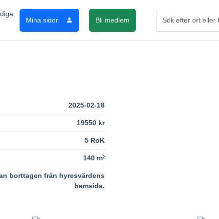
Mina sidor
Bli medlem
2025-02-18
19550 kr
5 RoK
140 m
2
an borttagen från hyresvärdens
hemsida.