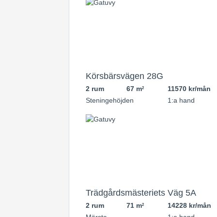
Körsbärsvägen 28G
2 rum
67 m
11570 kr/mån
2
Steningehöjden
1:a hand
Trädgårdsmästeriets Väg 5A
2 rum
71 m
14228 kr/mån
2