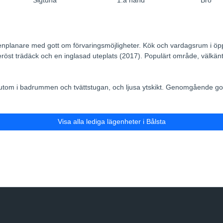
Sigtuna
1:a hand
Bro
enplanare med gott om förvaringsmöjligheter. Kök och vardagsrum i öp
eröst trädäck och en inglasad uteplats (2017). Populärt område, välkänt 
utom i badrummen och tvättstugan, och ljusa ytskikt. Genomgående gol
Visa alla lediga lägenheter i Bålsta