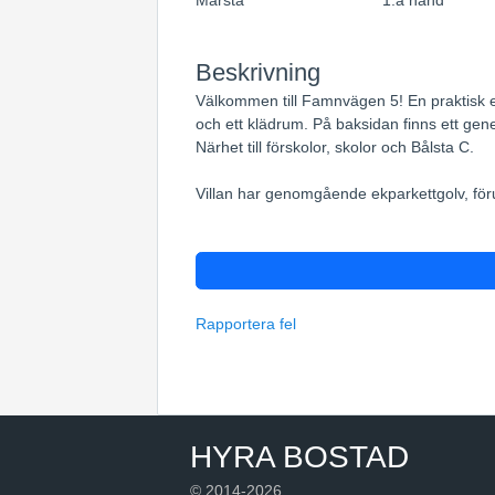
Märsta
1:a hand
Beskrivning
Välkommen till Famnvägen 5! En praktisk 
och ett klädrum. På baksidan finns ett gen
Närhet till förskolor, skolor och Bålsta C.
Villan har genomgående ekparkettgolv, för
Rapportera fel
HYRA BOSTAD
© 2014-2026