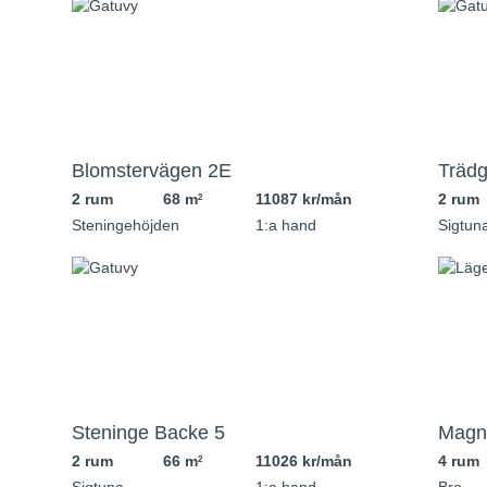
Blomstervägen 2E
Trädg
2 rum
68 m
11087 kr/mån
2 rum
2
Steningehöjden
1:a hand
Sigtun
Steninge Backe 5
Magn
2 rum
66 m
11026 kr/mån
4 rum
2