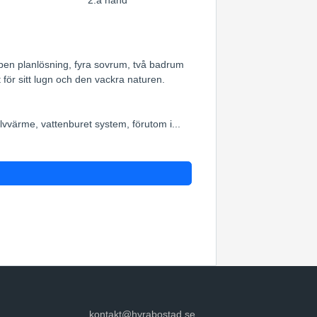
2:a hand
pen planlösning, fyra sovrum, två badrum
för sitt lugn och den vackra naturen.
vvärme, vattenburet system, förutom i...
kontakt@hyrabostad.se