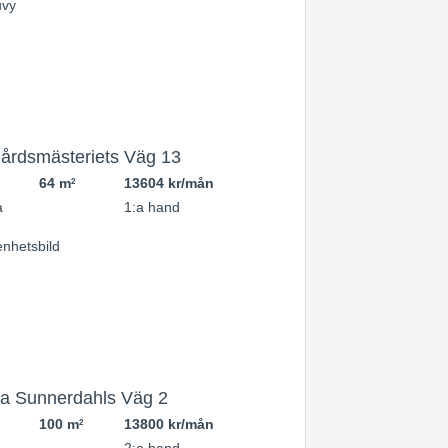
årdsmästeriets Väg 13
64 m
13604 kr/mån
2
a
1:a hand
a Sunnerdahls Väg 2
100 m
13800 kr/mån
2