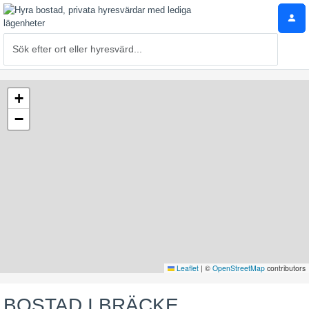
+
−
Leaflet
|
©
OpenStreetMap
contributors
BOSTAD I BRÄCKE