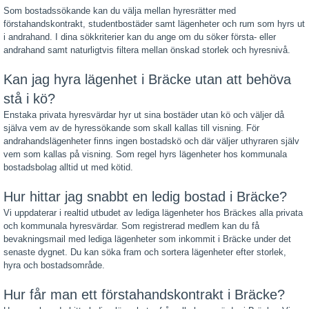
Som bostadssökande kan du välja mellan hyresrätter med
förstahandskontrakt, studentbostäder samt lägenheter och rum som hyrs ut
i andrahand. I dina sökkriterier kan du ange om du söker första- eller
andrahand samt naturligtvis filtera mellan önskad storlek och hyresnivå.
Kan jag hyra lägenhet i Bräcke utan att behöva
stå i kö?
Enstaka privata hyresvärdar hyr ut sina bostäder utan kö och väljer då
själva vem av de hyressökande som skall kallas till visning. För
andrahandslägenheter finns ingen bostadskö och där väljer uthyraren själv
vem som kallas på visning. Som regel hyrs lägenheter hos kommunala
bostadsbolag alltid ut med kötid.
Hur hittar jag snabbt en ledig bostad i Bräcke?
Vi uppdaterar i realtid utbudet av lediga lägenheter hos Bräckes alla privata
och kommunala hyresvärdar. Som registrerad medlem kan du få
bevakningsmail med lediga lägenheter som inkommit i Bräcke under det
senaste dygnet. Du kan söka fram och sortera lägenheter efter storlek,
hyra och bostadsområde.
Hur får man ett förstahandskontrakt i Bräcke?