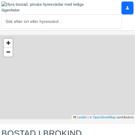
+
−
Leaflet
|
©
OpenStreetMap
contributors
BOSTAD I BROKIND