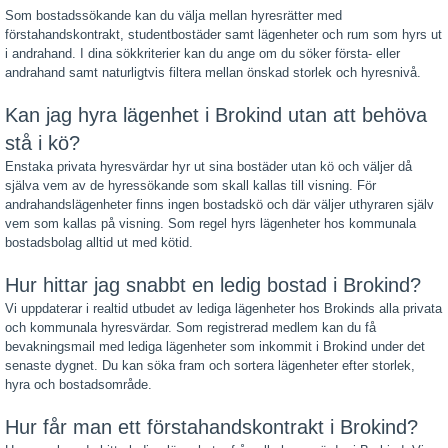
Som bostadssökande kan du välja mellan hyresrätter med
förstahandskontrakt, studentbostäder samt lägenheter och rum som hyrs ut
i andrahand. I dina sökkriterier kan du ange om du söker första- eller
andrahand samt naturligtvis filtera mellan önskad storlek och hyresnivå.
Kan jag hyra lägenhet i Brokind utan att behöva
stå i kö?
Enstaka privata hyresvärdar hyr ut sina bostäder utan kö och väljer då
själva vem av de hyressökande som skall kallas till visning. För
andrahandslägenheter finns ingen bostadskö och där väljer uthyraren själv
vem som kallas på visning. Som regel hyrs lägenheter hos kommunala
bostadsbolag alltid ut med kötid.
Hur hittar jag snabbt en ledig bostad i Brokind?
Vi uppdaterar i realtid utbudet av lediga lägenheter hos Brokinds alla privata
och kommunala hyresvärdar. Som registrerad medlem kan du få
bevakningsmail med lediga lägenheter som inkommit i Brokind under det
senaste dygnet. Du kan söka fram och sortera lägenheter efter storlek,
hyra och bostadsområde.
Hur får man ett förstahandskontrakt i Brokind?