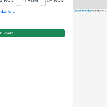
3 RUM
4 RUM
5+ RUM
Leaflet
|
©
OpenStreetMap
contributors
skar hyra
Bevaka