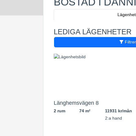
BOSTAD I DANN
Lägenhet
LEDIGA LÄGENHETER
Filtre
Länghemsvägen 8
2 rum
74 m
11931 kr/mån
2
2
2:a hand