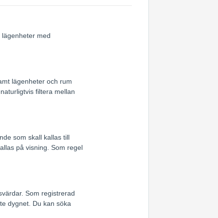
ch lägenheter med
samt lägenheter och rum
turligtvis filtera mellan
e som skall kallas till
allas på visning. Som regel
svärdar. Som registrerad
te dygnet. Du kan söka