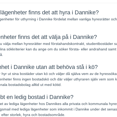
ägenheter finns det att hyra i Dannike?
ägenheter för uthyrning i Dannike fördelat mellan vanliga hyresrätter o
enheter finns det att välja på i Dannike?
välja mellan hyresrätter med förstahandskontrakt, studentbostäder 
ina sökkriterier kan du ange om du söker första- eller andrahand samt na
å.
het i Dannike utan att behöva stå i kö?
 hyr ut sina bostäder utan kö och väljer då själva vem av de hyressökand
nheter finns ingen bostadskö och där väljer uthyraren själv vem som k
ala bostadsbolag alltid ut med kötid.
bbt en ledig bostad i Dannike?
udet av lediga lägenheter hos Dannikes alla privata och kommunala hyre
smail med lediga lägenheter som inkommit i Dannike under det senas
 efter storlek, hyra och bostadsområde.