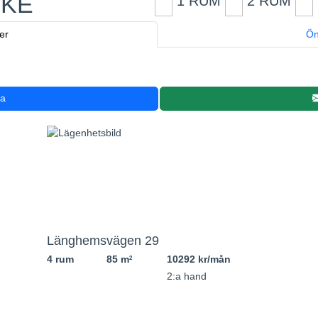
IKE
1 RUM
2 RUM
er
Ön
ra
Länghemsvägen 29
4 rum
85 m
10292 kr/mån
2
2:a hand