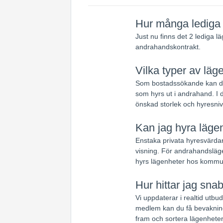
Hur många lediga l
Just nu finns det 2 lediga l
andrahandskontrakt.
Vilka typer av läg
Som bostadssökande kan du 
som hyrs ut i andrahand. I d
önskad storlek och hyresniv
Kan jag hyra lägen
Enstaka privata hyresvärdar
visning. För andrahandsläge
hyrs lägenheter hos kommun
Hur hittar jag sna
Vi uppdaterar i realtid utb
medlem kan du få bevakning
fram och sortera lägenheter