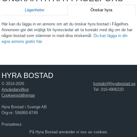
Lägenheter
Önskar hyra
Här kan du lägga in en annons om att du önskar hyra bostad i Fågelfors.
Annonsen gör det möjligt för hyresvärdar att ta kontakt med dig om de har
någon bostad som stämmer in med dina önskemål.
Du kan lägga in din
egna annons gratis här
.
HYRA BOSTAD
© 2014-2026
kontakt@hyrabostad.se
Användarvillkor
Tel: 010-4906220
Cookieinställningar
Hyra Bostad i Sverige AB
Org-nr: 556950-8749
Postadress
Hyra Bostad i Sverige AB
På Hyra Bostad använder vi oss av cookies
Östra Hamngatan 17