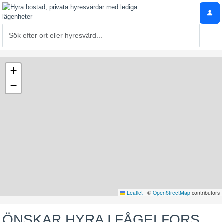
+
−
Leaflet
|
©
OpenStreetMap
contributors
ÖNSKAR HYRA I FÅGELFORS