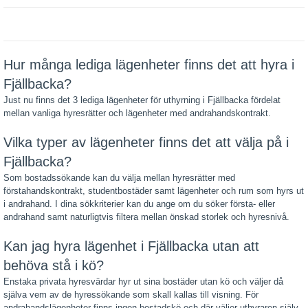
Hur många lediga lägenheter finns det att hyra i
Fjällbacka?
Just nu finns det 3 lediga lägenheter för uthyrning i Fjällbacka fördelat
mellan vanliga hyresrätter och lägenheter med andrahandskontrakt.
Vilka typer av lägenheter finns det att välja på i
Fjällbacka?
Som bostadssökande kan du välja mellan hyresrätter med
förstahandskontrakt, studentbostäder samt lägenheter och rum som hyrs ut
i andrahand. I dina sökkriterier kan du ange om du söker första- eller
andrahand samt naturligtvis filtera mellan önskad storlek och hyresnivå.
Kan jag hyra lägenhet i Fjällbacka utan att
behöva stå i kö?
Enstaka privata hyresvärdar hyr ut sina bostäder utan kö och väljer då
själva vem av de hyressökande som skall kallas till visning. För
andrahandslägenheter finns ingen bostadskö och där väljer uthyraren själv