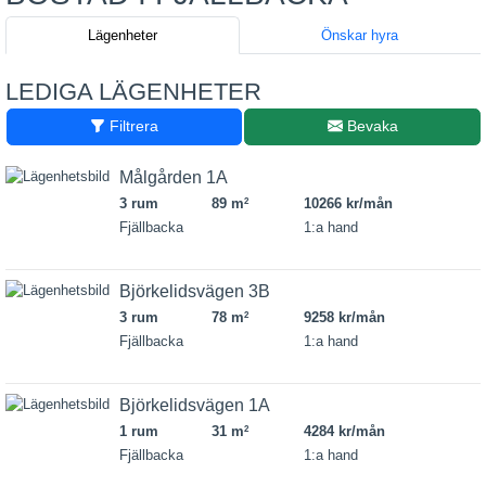
Lägenheter
Önskar hyra
LEDIGA LÄGENHETER
Filtrera
Bevaka
Målgården 1A
3 rum
89 m
10266 kr/mån
2
Fjällbacka
1:a hand
Björkelidsvägen 3B
3 rum
78 m
9258 kr/mån
2
Fjällbacka
1:a hand
Björkelidsvägen 1A
1 rum
31 m
4284 kr/mån
2
Fjällbacka
1:a hand