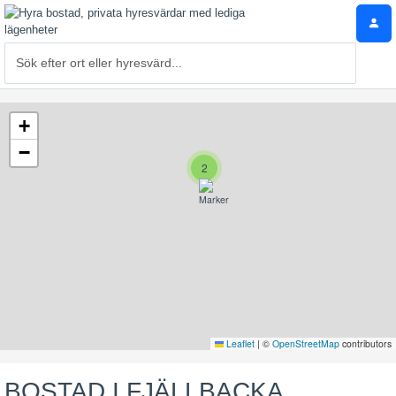
+
−
2
Leaflet
|
©
OpenStreetMap
contributors
BOSTAD I FJÄLLBACKA