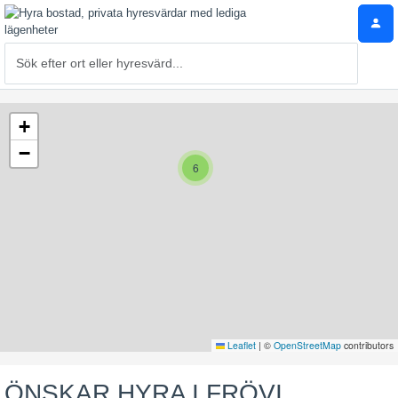
+
−
6
Leaflet
|
©
OpenStreetMap
contributors
ÖNSKAR HYRA I FRÖVI