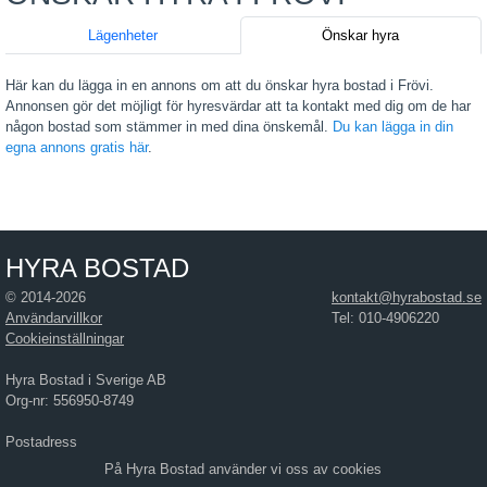
Lägenheter
Önskar hyra
Här kan du lägga in en annons om att du önskar hyra bostad i Frövi.
Annonsen gör det möjligt för hyresvärdar att ta kontakt med dig om de har
någon bostad som stämmer in med dina önskemål.
Du kan lägga in din
egna annons gratis här
.
HYRA BOSTAD
© 2014-2026
kontakt@hyrabostad.se
Användarvillkor
Tel: 010-4906220
Cookieinställningar
Hyra Bostad i Sverige AB
Org-nr: 556950-8749
Postadress
Hyra Bostad i Sverige AB
På Hyra Bostad använder vi oss av cookies
Östra Hamngatan 17