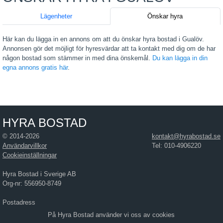
Lägenheter
Önskar hyra
Här kan du lägga in en annons om att du önskar hyra bostad i Gualöv.
Annonsen gör det möjligt för hyresvärdar att ta kontakt med dig om de har
någon bostad som stämmer in med dina önskemål.
Du kan lägga in din
egna annons gratis här
.
HYRA BOSTAD
© 2014-2026
kontakt@hyrabostad.se
Användarvillkor
Tel: 010-4906220
Cookieinställningar
Hyra Bostad i Sverige AB
Org-nr: 556950-8749
Postadress
Hyra Bostad i Sverige AB
På Hyra Bostad använder vi oss av cookies
Östra Hamngatan 17