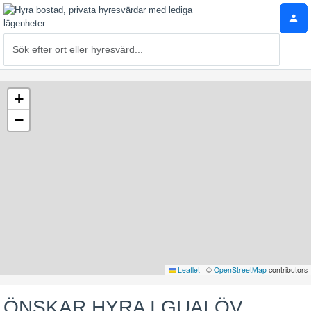
+
−
Leaflet
|
©
OpenStreetMap
contributors
ÖNSKAR HYRA I GUALÖV