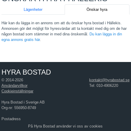
Lägenheter
Önskar hyra
Här kan du lägga in en annons om att du önskar hyra bostad i Hällekis.
Annonsen gör det möjligt för hyresvärdar att ta kontakt med dig om de har
någon bostad som stämmer in med dina önskemål.
Du kan lägga in din
egna annons gratis här
.
HYRA BOSTAD
© 2014-2026
kontakt@hyrabostad.se
Användarvillkor
Tel: 010-4906220
Cookieinställningar
Hyra Bostad i Sverige AB
Org-nr: 556950-8749
Postadress
Hyra Bostad i Sverige AB
På Hyra Bostad använder vi oss av cookies
Östra Hamngatan 17