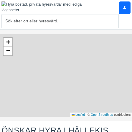
+
−
Leaflet
|
©
OpenStreetMap
contributors
ÖNSKAR HYRA I HÄLLEKIS