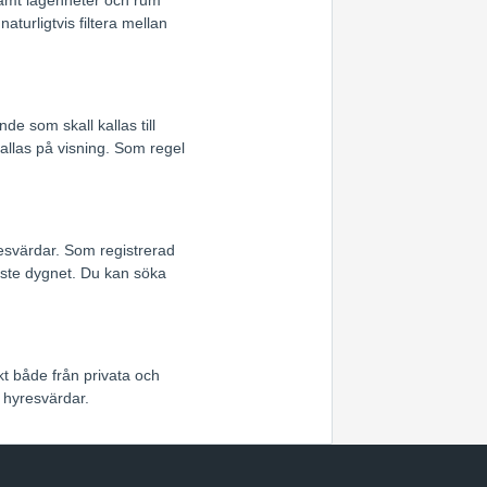
turligtvis filtera mellan
e som skall kallas till
allas på visning. Som regel
resvärdar. Som registrerad
ste dygnet. Du kan söka
kt både från privata och
 hyresvärdar.