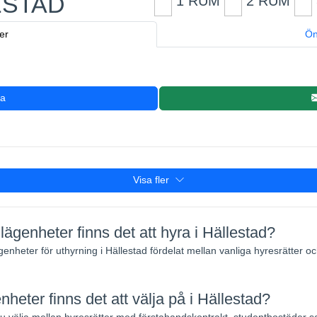
ESTAD
1 RUM
2 RUM
er
Ön
ra
Visa fler
ägenheter finns det att hyra i Hällestad?
ägenheter för uthyrning i Hällestad fördelat mellan vanliga hyresrätter 
nheter finns det att välja på i Hällestad?
välja mellan hyresrätter med förstahandskontrakt, studentbostäder 