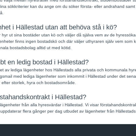
ina sökkriterier kan du ange om du söker första- eller andrahand samt na
å.
het i Hällestad utan att behöva stå i kö?
 hyr ut sina bostäder utan kö och väljer då själva vem av de hyressökand
nheter finns ingen bostadskö och där väljer uthyraren själv vem som k
ala bostadsbolag alltid ut med kötid.
bbt en ledig bostad i Hällestad?
udet av lediga lägenheter hos Hällestads alla privata och kommunala hy
smail med lediga lägenheter som inkommit i Hällestad under det sena
 efter storlek, hyra och bostadsområde.
rstahandskontrakt i Hällestad?
lägenheter från alla hyresvärdar i Hällestad. Vi visar förstahandskontra
uppdaterar flera gånger per dag utbudet av lägenheter från Hällestads