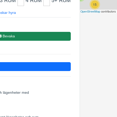
3 RUM
4 RUM
5+ RUM
15
Leaflet
|
©
OpenStreetMap
contributors
skar hyra
Bevaka
och lägenheter med
samt lägenheter och rum