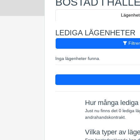
BOSTAD I HÄLL
Lägenhet
LEDIGA LÄGENHETER
Filtre
Inga lägenheter funna.
Hur många lediga l
Just nu finns det 0 lediga l
andrahandskontrakt.
Vilka typer av läge
Som bostadssökande kan du 