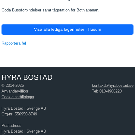
Goda Bussförbindelser samt tågstation för Botniabanan.
Visa alla lediga lägenheter i Husum
Rapportera fel
HYRA BOSTAD
© 2014-2026
kontakt@hyrabostad.se
Användarvillkor
Tel: 010-4906220
Cookieinställningar
Hyra Bostad i Sverige AB
Org-nr: 556950-8749
Postadress
Hyra Bostad i Sverige AB