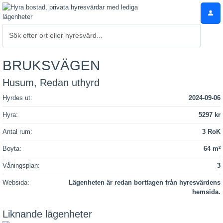
BRUKSVÄGEN
Husum, Redan uthyrd
Hyrdes ut:
2024-09-06
Hyra:
5297 kr
Antal rum:
3 RoK
Boyta:
64 m
2
Våningsplan:
3
Websida:
Lägenheten är redan borttagen från hyresvärdens
hemsida.
Liknande lägenheter