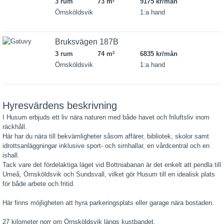
3 rum
73 m
9175 kr/mån
2
Örnsköldsvik
1:a hand
Bruksvägen 187B
3 rum
74 m
6835 kr/mån
2
Örnsköldsvik
1:a hand
Hyresvärdens beskrivning
I Husum erbjuds ett liv nära naturen med både havet och friluftsliv inom
räckhåll.
Här har du nära till bekvämligheter såsom affärer, bibliotek, skolor samt
idrottsanläggningar inklusive sport- och simhallar, en vårdcentral och en
ishall.
Tack vare det fördelaktiga läget vid Bottniabanan är det enkelt att pendla till
Umeå, Örnsköldsvik och Sundsvall, vilket gör Husum till en idealisk plats
för både arbete och fritid.
Här finns möjligheten att hyra parkeringsplats eller garage nära bostaden.
27 kilometer norr om Örnsköldsvik längs kustbandet.