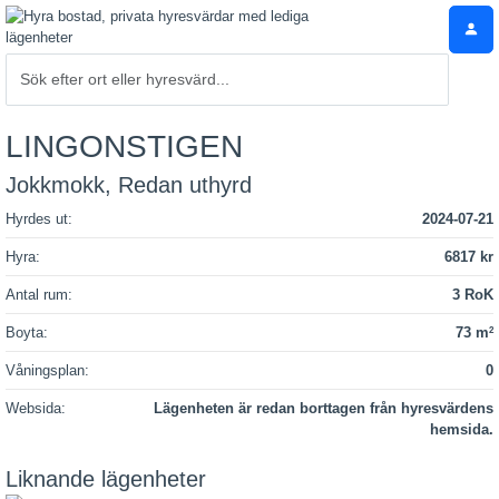
LINGONSTIGEN
Jokkmokk, Redan uthyrd
Hyrdes ut:
2024-07-21
Hyra:
6817 kr
Antal rum:
3 RoK
Boyta:
73 m
2
Våningsplan:
0
Websida:
Lägenheten är redan borttagen från hyresvärdens
hemsida.
Liknande lägenheter