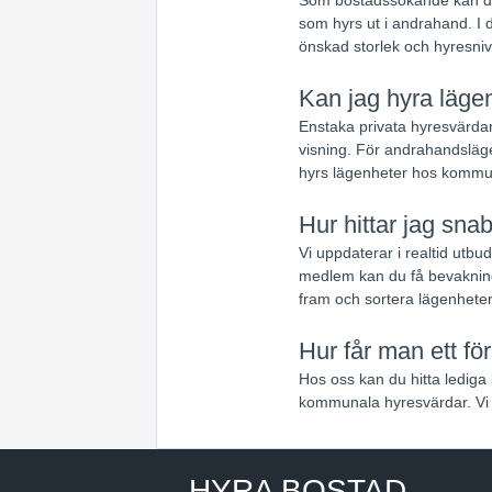
som hyrs ut i andrahand. I d
önskad storlek och hyresniv
Kan jag hyra lägen
Enstaka privata hyresvärdar
visning. För andrahandsläge
hyrs lägenheter hos kommun
Hur hittar jag sna
Vi uppdaterar i realtid utb
medlem kan du få bevakning
fram och sortera lägenheter
Hur får man ett fö
Hos oss kan du hitta lediga 
kommunala hyresvärdar. Vi 
HYRA BOSTAD