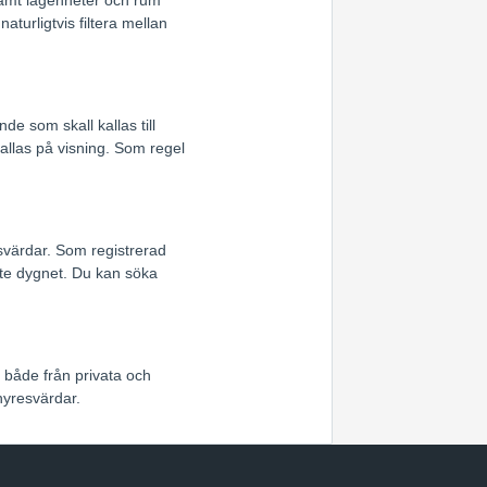
turligtvis filtera mellan
e som skall kallas till
allas på visning. Som regel
svärdar. Som registrerad
te dygnet. Du kan söka
t både från privata och
hyresvärdar.