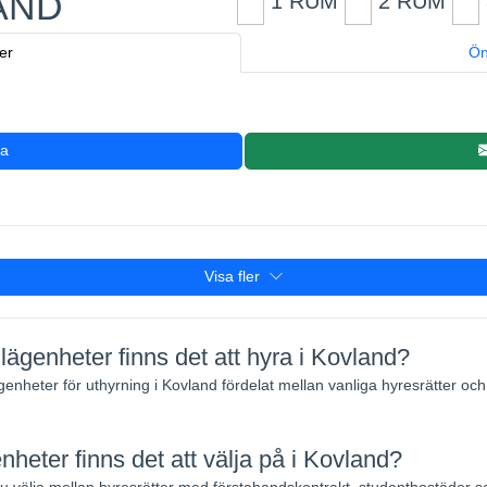
AND
1 RUM
2 RUM
er
Ön
3
ra
Visa fler
ägenheter finns det att hyra i Kovland?
ägenheter för uthyrning i Kovland fördelat mellan vanliga hyresrätter o
nheter finns det att välja på i Kovland?
välja mellan hyresrätter med förstahandskontrakt, studentbostäder 