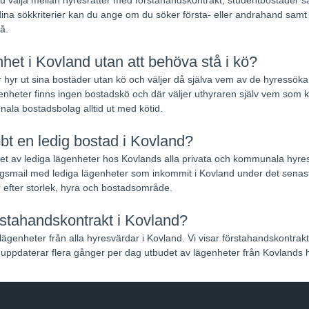
ina sökkriterier kan du ange om du söker första- eller andrahand samt na
å.
het i Kovland utan att behöva stå i kö?
 hyr ut sina bostäder utan kö och väljer då själva vem av de hyressökand
nheter finns ingen bostadskö och där väljer uthyraren själv vem som k
ala bostadsbolag alltid ut med kötid.
bbt en ledig bostad i Kovland?
udet av lediga lägenheter hos Kovlands alla privata och kommunala hyre
smail med lediga lägenheter som inkommit i Kovland under det senas
 efter storlek, hyra och bostadsområde.
rstahandskontrakt i Kovland?
lägenheter från alla hyresvärdar i Kovland. Vi visar förstahandskontrak
uppdaterar flera gånger per dag utbudet av lägenheter från Kovlands 