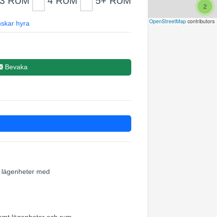
3 RUM
4 RUM
5+ RUM
2
Leaflet
|
©
OpenStreetMap
contributors
skar hyra
Bevaka
3
5
5
20
ch lägenheter med
7
samt lägenheter och rum