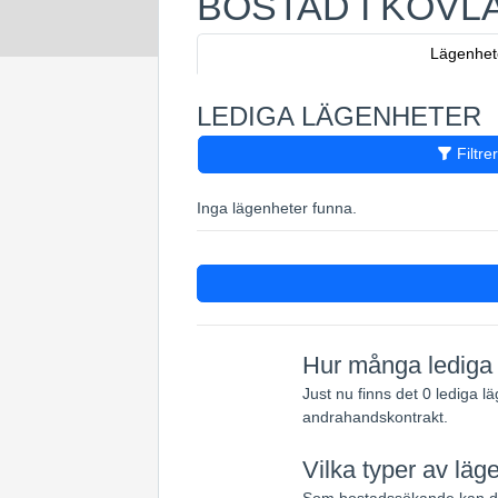
BOSTAD I KOVL
Lägenhet
LEDIGA LÄGENHETER
Filtre
Inga lägenheter funna.
Hur många lediga l
Just nu finns det 0 lediga l
andrahandskontrakt.
Vilka typer av läge
Som bostadssökande kan du 