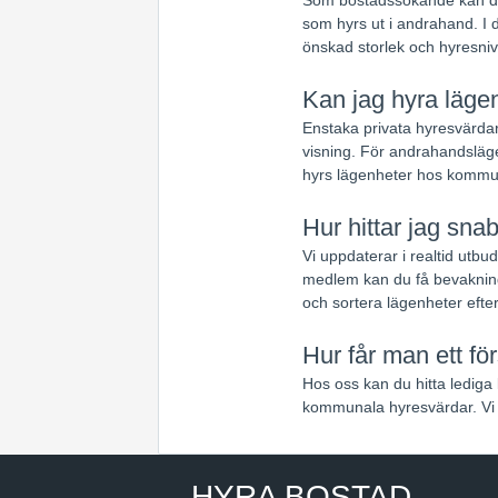
som hyrs ut i andrahand. I d
önskad storlek och hyresniv
Kan jag hyra lägen
Enstaka privata hyresvärdar
visning. För andrahandsläge
hyrs lägenheter hos kommun
Hur hittar jag sna
Vi uppdaterar i realtid utb
medlem kan du få bevakning
och sortera lägenheter efte
Hur får man ett fö
Hos oss kan du hitta lediga 
kommunala hyresvärdar. Vi 
HYRA BOSTAD