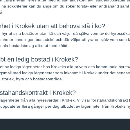
ina sökkriterier kan du ange om du söker första- eller andrahand samt na
å.
het i Krokek utan att behöva stå i kö?
 hyr ut sina bostäder utan kö och väljer då själva vem av de hyressökand
nheter finns ingen bostadskö och där väljer uthyraren själv vem som k
ala bostadsbolag alltid ut med kötid.
bbt en ledig bostad i Krokek?
udet av lediga lägenheter hos Krokeks alla privata och kommunala hyres
smail med lediga lägenheter som inkommit i Krokek under det senast
r storlek, hyra och bostadsområde.
rstahandskontrakt i Krokek?
lägenheter från alla hyresvärdar i Krokek. Vi visar förstahandskontrakt
uppdaterar flera gånger per dag utbudet av lägenheter från Krokeks h