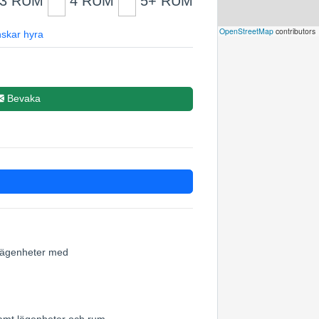
3 RUM
4 RUM
5+ RUM
Leaflet
|
©
OpenStreetMap
contributors
skar hyra
Bevaka
h lägenheter med
samt lägenheter och rum