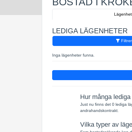
BOSTAD I KROK
Lägenhet
LEDIGA LÄGENHETER
Filtre
2
Inga lägenheter funna.
14
7
77
68
16
21
Hur många lediga l
64
Just nu finns det 0 lediga l
33
andrahandskontrakt.
46
Vilka typer av läge
Som bostadssökande kan du 