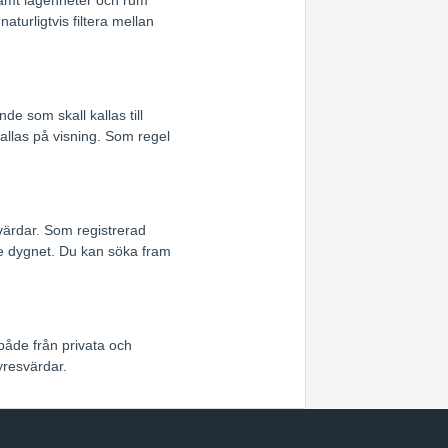
turligtvis filtera mellan
e som skall kallas till
allas på visning. Som regel
värdar. Som registrerad
e dygnet. Du kan söka fram
 både från privata och
yresvärdar.