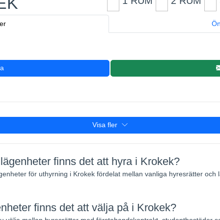
EK
1 RUM
2 RUM
er
Ön
ra
Visa fler
ägenheter finns det att hyra i Krokek?
ägenheter för uthyrning i Krokek fördelat mellan vanliga hyresrätter oc
nheter finns det att välja på i Krokek?
välja mellan hyresrätter med förstahandskontrakt, studentbostäder 