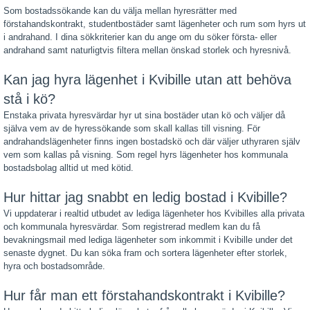
Som bostadssökande kan du välja mellan hyresrätter med
förstahandskontrakt, studentbostäder samt lägenheter och rum som hyrs ut
i andrahand. I dina sökkriterier kan du ange om du söker första- eller
andrahand samt naturligtvis filtera mellan önskad storlek och hyresnivå.
Kan jag hyra lägenhet i Kvibille utan att behöva
stå i kö?
Enstaka privata hyresvärdar hyr ut sina bostäder utan kö och väljer då
själva vem av de hyressökande som skall kallas till visning. För
andrahandslägenheter finns ingen bostadskö och där väljer uthyraren själv
vem som kallas på visning. Som regel hyrs lägenheter hos kommunala
bostadsbolag alltid ut med kötid.
Hur hittar jag snabbt en ledig bostad i Kvibille?
Vi uppdaterar i realtid utbudet av lediga lägenheter hos Kvibilles alla privata
och kommunala hyresvärdar. Som registrerad medlem kan du få
bevakningsmail med lediga lägenheter som inkommit i Kvibille under det
senaste dygnet. Du kan söka fram och sortera lägenheter efter storlek,
hyra och bostadsområde.
Hur får man ett förstahandskontrakt i Kvibille?