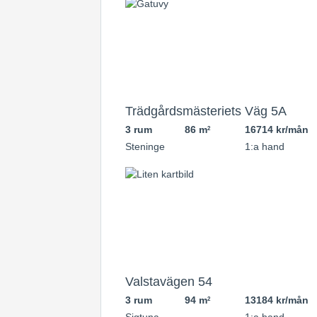
Trädgårdsmästeriets Väg 5A
3 rum
86 m
16714 kr/mån
2
Steninge
1:a hand
Valstavägen 54
3 rum
94 m
13184 kr/mån
2