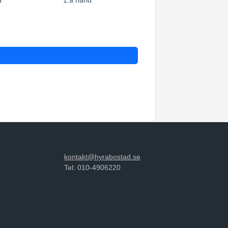
a
1:a hand
kontakt@hyrabostad.se
Tel: 010-4906220