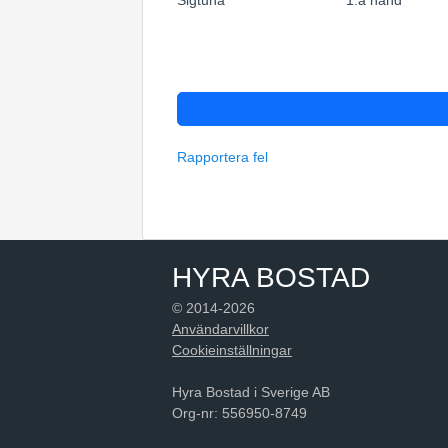
Sigtuna
1:a hand
Rapportera fel
HYRA BOSTAD
© 2014-2026
Användarvillkor
Cookieinställningar
Hyra Bostad i Sverige AB
Org-nr: 556950-8749