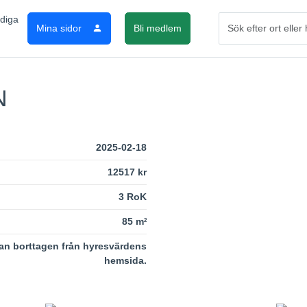
Mina sidor
Bli medlem
N
2025-02-18
12517 kr
3 RoK
85 m
2
an borttagen från hyresvärdens
hemsida.