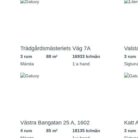
Trädgårdsmästeriets Väg 7A
Valst
3 rum
88 m
16933 kr/mån
3 rum
2
Märsta
1:a hand
Sigtun
Västra Bangatan 25 A, 1602
Katt 
4 rum
85 m
18135 kr/mån
3 rum
2