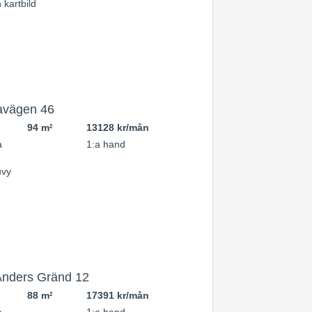
avägen 46
94 m
13128 kr/mån
2
a
1:a hand
Anders Gränd 12
88 m
17391 kr/mån
2