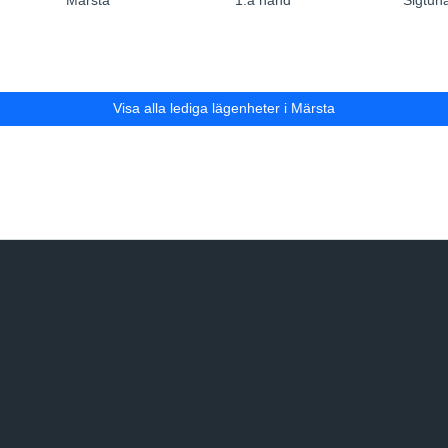
Märsta
1:a hand
Sigtun
Visa alla lediga lägenheter i Märsta