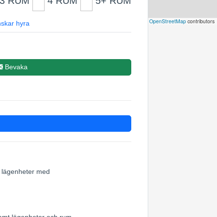
3 RUM
4 RUM
5+ RUM
Leaflet
|
©
OpenStreetMap
contributors
skar hyra
Bevaka
ch lägenheter med
samt lägenheter och rum