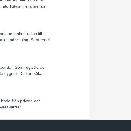
turligtvis filtera mellan
e som skall kallas till
allas på visning. Som regel
esvärdar. Som registrerad
te dygnet. Du kan söka
t både från privata och
hyresvärdar.