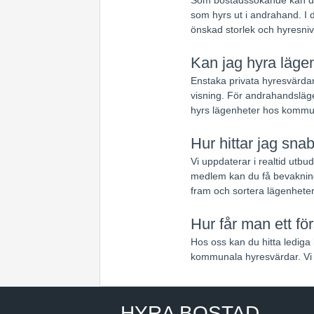
som hyrs ut i andrahand. I d
önskad storlek och hyresniv
Kan jag hyra lägen
Enstaka privata hyresvärdar
visning. För andrahandsläge
hyrs lägenheter hos kommun
Hur hittar jag sna
Vi uppdaterar i realtid utb
medlem kan du få bevakning
fram och sortera lägenheter
Hur får man ett fö
Hos oss kan du hitta lediga 
kommunala hyresvärdar. Vi 
HYRA BOSTAD