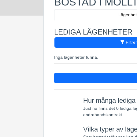
BOSTAD I MÖLL
Lägenhet
LEDIGA LÄGENHETER
Filtre
Inga lägenheter funna.
Hur många lediga l
Just nu finns det 0 lediga l
andrahandskontrakt.
Vilka typer av läge
Som bostadssökande kan du 