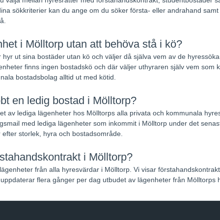
ina sökkriterier kan du ange om du söker första- eller andrahand samt na
å.
het i Mölltorp utan att behöva stå i kö?
 hyr ut sina bostäder utan kö och väljer då själva vem av de hyressökand
nheter finns ingen bostadskö och där väljer uthyraren själv vem som k
ala bostadsbolag alltid ut med kötid.
bbt en ledig bostad i Mölltorp?
udet av lediga lägenheter hos Mölltorps alla privata och kommunala hyr
smail med lediga lägenheter som inkommit i Mölltorp under det senas
 efter storlek, hyra och bostadsområde.
rstahandskontrakt i Mölltorp?
lägenheter från alla hyresvärdar i Mölltorp. Vi visar förstahandskontrak
uppdaterar flera gånger per dag utbudet av lägenheter från Mölltorps 