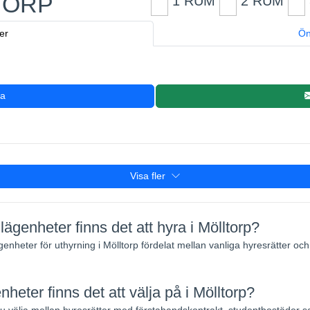
TORP
1 RUM
2 RUM
er
Ön
ra
Visa fler
ägenheter finns det att hyra i Mölltorp?
ägenheter för uthyrning i Mölltorp fördelat mellan vanliga hyresrätter o
nheter finns det att välja på i Mölltorp?
välja mellan hyresrätter med förstahandskontrakt, studentbostäder 