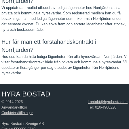
Norrfjärden?
Vi uppdaterar i realtid utbudet av lediga lägenheter hos Norrfjärdens alla
privata och kommunala hyresvärdar. Som registrerad medlem kan du få
bevakningsmail med lediga lägenheter som inkommit i Norrfjärden under
det senaste dygnet. Du kan söka fram och sortera lägenheter efter storlek,
hyra och bostadsområde.
Hur får man ett förstahandskontrakt i
Norrfjärden?
Hos oss kan du hitta lediga lägenheter från alla hyresvärdar i Norrfjärden. Vi
visar förstahandskontrakt både från privata och kommunala hyresvärdar. Vi
uppdaterar flera gånger per dag utbudet av lägenheter från Norrfjärdens
hyresvärdar.
HYRA BOSTAD
© 2014-2026
kontakt@hyrabostad.se
Användarvillkor
Tel: 010-4906220
Cookieinställningar
Hyra Bostad i Sverige AB