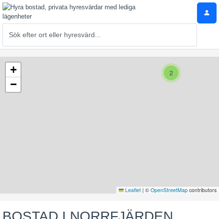
+
2
−
Leaflet
|
©
OpenStreetMap
contributors
BOSTAD I NORRFJÄRDEN