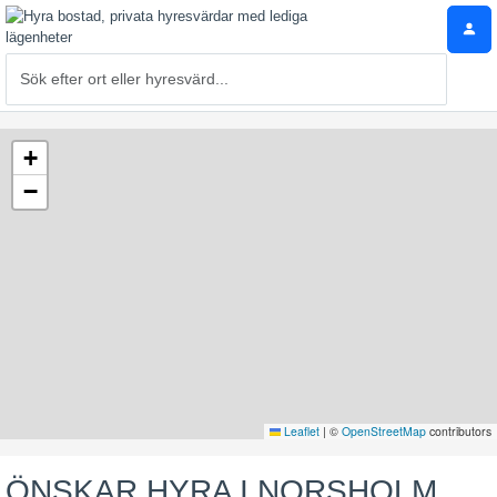
+
−
Leaflet
|
©
OpenStreetMap
contributors
ÖNSKAR HYRA I NORSHOLM