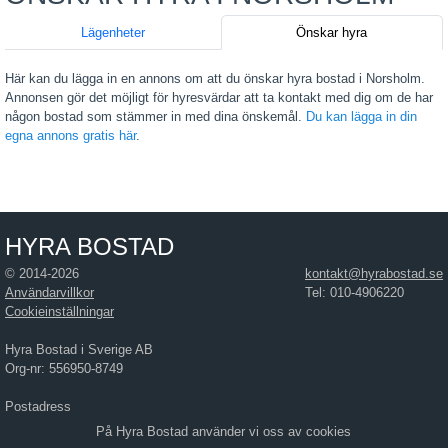
Lägenheter
Önskar hyra
Här kan du lägga in en annons om att du önskar hyra bostad i Norsholm.
Annonsen gör det möjligt för hyresvärdar att ta kontakt med dig om de har
någon bostad som stämmer in med dina önskemål.
Du kan lägga in din
egna annons gratis här
.
HYRA BOSTAD
© 2014-2026
kontakt@hyrabostad.se
Användarvillkor
Tel: 010-4906220
Cookieinställningar
Hyra Bostad i Sverige AB
Org-nr: 556950-8749
Postadress
Hyra Bostad i Sverige AB
På Hyra Bostad använder vi oss av cookies
Östra Hamngatan 17