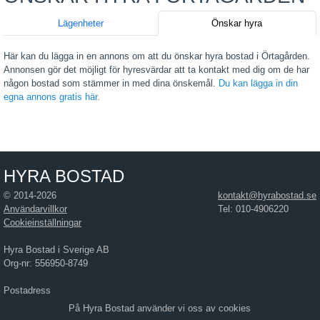
Lägenheter
Önskar hyra
Här kan du lägga in en annons om att du önskar hyra bostad i Örtagården.
Annonsen gör det möjligt för hyresvärdar att ta kontakt med dig om de har
någon bostad som stämmer in med dina önskemål.
Du kan lägga in din
egna annons gratis här
.
HYRA BOSTAD
© 2014-2026
kontakt@hyrabostad.se
Användarvillkor
Tel: 010-4906220
Cookieinställningar
Hyra Bostad i Sverige AB
Org-nr: 556950-8749
Postadress
Hyra Bostad i Sverige AB
På Hyra Bostad använder vi oss av cookies
Östra Hamngatan 17