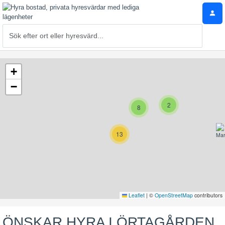
+
−
2
8
13
Leaflet
|
©
OpenStreetMap
contributors
ÖNSKAR HYRA I ÖRTAGÅRDEN