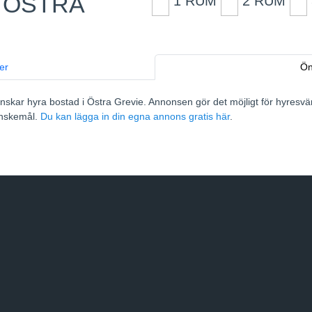
 ÖSTRA
1 RUM
2 RUM
er
Ön
skar hyra bostad i Östra Grevie. Annonsen gör det möjligt för hyresvä
önskemål.
Du kan lägga in din egna annons gratis här
.
5
17