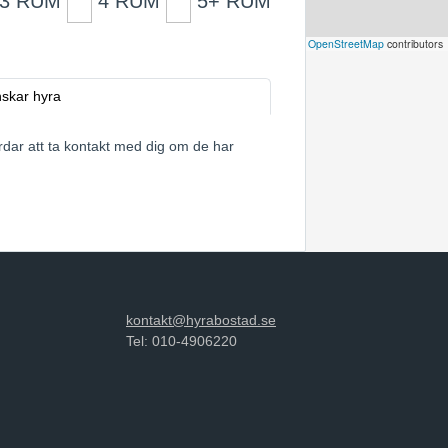
3 RUM
4 RUM
5+ RUM
Leaflet
|
©
OpenStreetMap
contributors
skar hyra
rdar att ta kontakt med dig om de har
kontakt@hyrabostad.se
Tel: 010-4906220