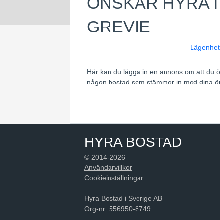
ÖNSKAR HYRA I
GREVIE
Lägenhet
Här kan du lägga in en annons om att du ön
någon bostad som stämmer in med dina 
HYRA BOSTAD
© 2014-2026
Användarvillkor
Cookieinställningar
Hyra Bostad i Sverige AB
Org-nr: 556950-8749