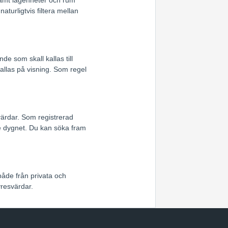
turligtvis filtera mellan
e som skall kallas till
allas på visning. Som regel
värdar. Som registrerad
 dygnet. Du kan söka fram
både från privata och
resvärdar.