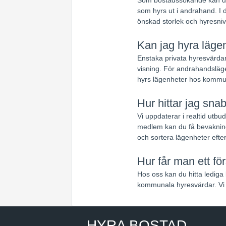
som hyrs ut i andrahand. I d
önskad storlek och hyresniv
Kan jag hyra lägen
Enstaka privata hyresvärdar
visning. För andrahandsläge
hyrs lägenheter hos kommun
Hur hittar jag sna
Vi uppdaterar i realtid utb
medlem kan du få bevaknin
och sortera lägenheter efte
Hur får man ett f
Hos oss kan du hitta lediga 
kommunala hyresvärdar. Vi 
HYRA BOSTAD