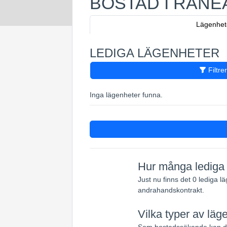
BOSTAD I RÅNE
Lägenhet
LEDIGA LÄGENHETER
Filtre
Inga lägenheter funna.
Hur många lediga 
Just nu finns det 0 lediga 
andrahandskontrakt.
Vilka typer av läg
Som bostadssökande kan du 