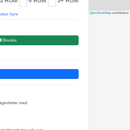
3 RUM
4 RUM
5+ RUM
Leaflet
|
©
OpenStreetMap
contributors
skar hyra
Bevaka
 lägenheter med
samt lägenheter och rum