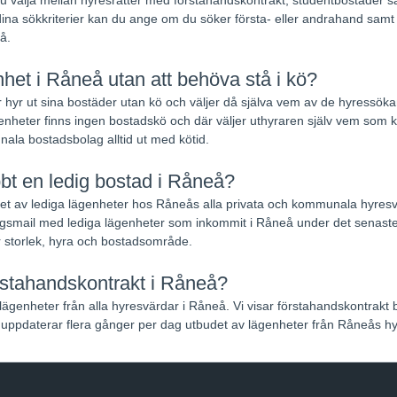
ina sökkriterier kan du ange om du söker första- eller andrahand samt na
å.
het i Råneå utan att behöva stå i kö?
 hyr ut sina bostäder utan kö och väljer då själva vem av de hyressökand
nheter finns ingen bostadskö och där väljer uthyraren själv vem som k
ala bostadsbolag alltid ut med kötid.
bbt en ledig bostad i Råneå?
udet av lediga lägenheter hos Råneås alla privata och kommunala hyres
gsmail med lediga lägenheter som inkommit i Råneå under det senaste
r storlek, hyra och bostadsområde.
örstahandskontrakt i Råneå?
lägenheter från alla hyresvärdar i Råneå. Vi visar förstahandskontrakt 
uppdaterar flera gånger per dag utbudet av lägenheter från Råneås hy