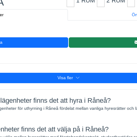
Å
1 RUM
2 RUM
er
Ön
ra
Visa fler
lägenheter finns det att hyra i Råneå?
lägenheter för uthyrning i Råneå fördelat mellan vanliga hyresrätter och
enheter finns det att välja på i Råneå?
välja mellan hyresrätter med förstahandskontrakt, studentbostäder 