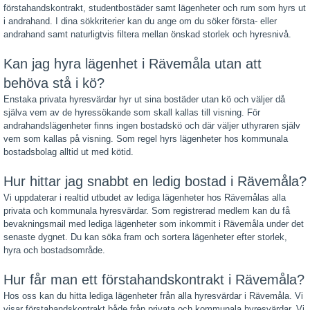
förstahandskontrakt, studentbostäder samt lägenheter och rum som hyrs ut
i andrahand. I dina sökkriterier kan du ange om du söker första- eller
andrahand samt naturligtvis filtera mellan önskad storlek och hyresnivå.
Kan jag hyra lägenhet i Rävemåla utan att
behöva stå i kö?
Enstaka privata hyresvärdar hyr ut sina bostäder utan kö och väljer då
själva vem av de hyressökande som skall kallas till visning. För
andrahandslägenheter finns ingen bostadskö och där väljer uthyraren själv
vem som kallas på visning. Som regel hyrs lägenheter hos kommunala
bostadsbolag alltid ut med kötid.
Hur hittar jag snabbt en ledig bostad i Rävemåla?
Vi uppdaterar i realtid utbudet av lediga lägenheter hos Rävemålas alla
privata och kommunala hyresvärdar. Som registrerad medlem kan du få
bevakningsmail med lediga lägenheter som inkommit i Rävemåla under det
senaste dygnet. Du kan söka fram och sortera lägenheter efter storlek,
hyra och bostadsområde.
Hur får man ett förstahandskontrakt i Rävemåla?
Hos oss kan du hitta lediga lägenheter från alla hyresvärdar i Rävemåla. Vi
visar förstahandskontrakt både från privata och kommunala hyresvärdar. Vi