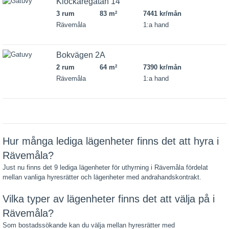
Klockaregatan 14
3 rum
83 m
7441 kr/mån
2
Rävemåla
1:a hand
Bokvägen 2A
2 rum
64 m
7390 kr/mån
2
Rävemåla
1:a hand
Hur många lediga lägenheter finns det att hyra i
Rävemåla?
Just nu finns det 9 lediga lägenheter för uthyrning i Rävemåla fördelat
mellan vanliga hyresrätter och lägenheter med andrahandskontrakt.
Vilka typer av lägenheter finns det att välja på i
Rävemåla?
Som bostadssökande kan du välja mellan hyresrätter med