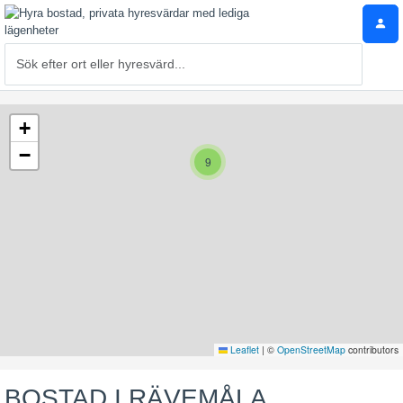
+
−
9
Leaflet
|
©
OpenStreetMap
contributors
BOSTAD I RÄVEMÅLA