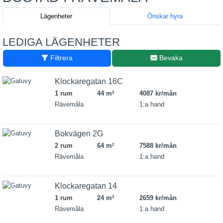
Lägenheter
Önskar hyra
LEDIGA LÄGENHETER
Filtrera
Bevaka
Klockaregatan 16C
1 rum
44 m
4087 kr/mån
2
Rävemåla
1:a hand
Bokvägen 2G
2 rum
64 m
7588 kr/mån
2
Rävemåla
1:a hand
Klockaregatan 14
1 rum
24 m
2659 kr/mån
2
Rävemåla
1:a hand