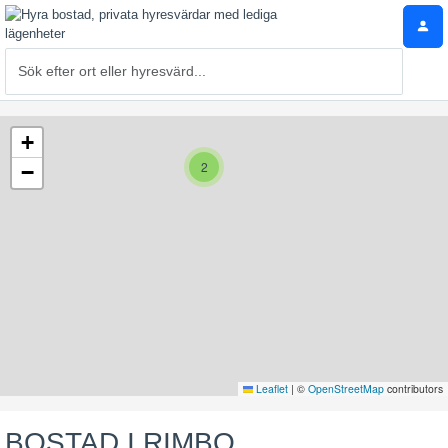
+
2
−
Leaflet
|
©
OpenStreetMap
contributors
BOSTAD I RIMBO