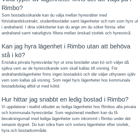
Rimbo?
Som bostadssökande kan du välja mellan hyresrätter med
förstahandskontrakt, studentbostäder samt lägenheter och rum som hyrs ut
i andrahand. I dina sökkriterier kan du ange om du söker första- eller
andrahand samt naturligtvis filtera mellan önskad storlek och hyresnivå.
Kan jag hyra lägenhet i Rimbo utan att behöva
stå i kö?
Enstaka privata hyresvärdar hyr ut sina bostäder utan kö och väljer då
själva vem av de hyressökande som skall kallas till visning. För
andrahandslägenheter finns ingen bostadskö och där väljer uthyraren själv
vem som kallas på visning. Som regel hyrs lägenheter hos kommunala
bostadsbolag alltid ut med kötid.
Hur hittar jag snabbt en ledig bostad i Rimbo?
Vi uppdaterar i realtid utbudet av lediga lägenheter hos Rimbos alla privata
och kommunala hyresvärdar. Som registrerad medlem kan du få
bevakningsmail med lediga lägenheter som inkommit i Rimbo under det
senaste dygnet. Du kan söka fram och sortera lägenheter efter storlek,
hyra och bostadsområde.