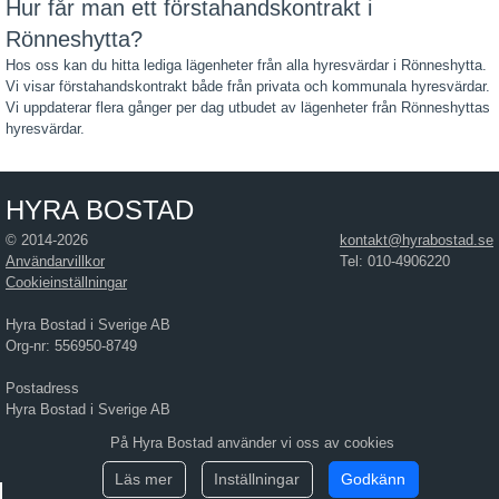
Hur får man ett förstahandskontrakt i
Rönneshytta?
Hos oss kan du hitta lediga lägenheter från alla hyresvärdar i Rönneshytta.
Vi visar förstahandskontrakt både från privata och kommunala hyresvärdar.
Vi uppdaterar flera gånger per dag utbudet av lägenheter från Rönneshyttas
hyresvärdar.
HYRA BOSTAD
© 2014-2026
kontakt@hyrabostad.se
Användarvillkor
Tel: 010-4906220
Cookieinställningar
Hyra Bostad i Sverige AB
Org-nr: 556950-8749
Postadress
Hyra Bostad i Sverige AB
Östra Hamngatan 17
På Hyra Bostad använder vi oss av cookies
411 10 Göteborg
Läs mer
Inställningar
Godkänn