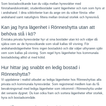
Som bostadssökande kan du välja mellan hyresrätter med
förstahandskontrakt, studentbostäder samt lägenheter och rum som hyrs ut
i andrahand. I dina sökkriterier kan du ange om du söker första- eller
andrahand samt naturligtvis filtera mellan önskad storlek och hyresnivå.
Kan jag hyra lägenhet i Rönneshytta utan att
behöva stå i kö?
Enstaka privata hyresvärdar hyr ut sina bostäder utan kö och väljer då
själva vem av de hyressökande som skall kallas till visning. För
andrahandslägenheter finns ingen bostadskö och där väljer uthyraren själv
vem som kallas på visning. Som regel hyrs lägenheter hos kommunala
bostadsbolag alltid ut med kötid.
Hur hittar jag snabbt en ledig bostad i
Rönneshytta?
Vi uppdaterar i realtid utbudet av lediga lägenheter hos Rönneshyttas alla
privata och kommunala hyresvärdar. Som registrerad medlem kan du få
bevakningsmail med lediga lägenheter som inkommit i Rönneshytta under
det senaste dygnet. Du kan söka fram och sortera lägenheter efter storlek,
hyra och bostadsområde.