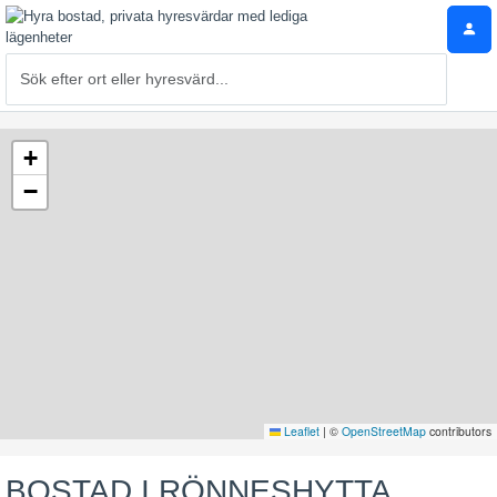
+
−
Leaflet
|
©
OpenStreetMap
contributors
BOSTAD I RÖNNESHYTTA