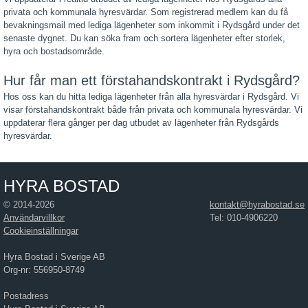
privata och kommunala hyresvärdar. Som registrerad medlem kan du få
bevakningsmail med lediga lägenheter som inkommit i Rydsgård under det
senaste dygnet. Du kan söka fram och sortera lägenheter efter storlek,
hyra och bostadsområde.
Hur får man ett förstahandskontrakt i Rydsgård?
Hos oss kan du hitta lediga lägenheter från alla hyresvärdar i Rydsgård. Vi
visar förstahandskontrakt både från privata och kommunala hyresvärdar. Vi
uppdaterar flera gånger per dag utbudet av lägenheter från Rydsgårds
hyresvärdar.
HYRA BOSTAD
© 2014-2026
kontakt@hyrabostad.se
Användarvillkor
Tel: 010-4906220
Cookieinställningar
Hyra Bostad i Sverige AB
Org-nr: 556950-8749
Postadress