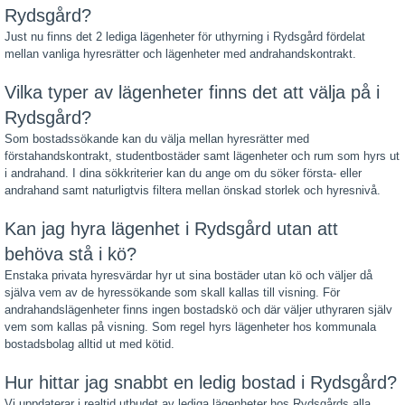
Rydsgård?
Just nu finns det 2 lediga lägenheter för uthyrning i Rydsgård fördelat
mellan vanliga hyresrätter och lägenheter med andrahandskontrakt.
Vilka typer av lägenheter finns det att välja på i
Rydsgård?
Som bostadssökande kan du välja mellan hyresrätter med
förstahandskontrakt, studentbostäder samt lägenheter och rum som hyrs ut
i andrahand. I dina sökkriterier kan du ange om du söker första- eller
andrahand samt naturligtvis filtera mellan önskad storlek och hyresnivå.
Kan jag hyra lägenhet i Rydsgård utan att
behöva stå i kö?
Enstaka privata hyresvärdar hyr ut sina bostäder utan kö och väljer då
själva vem av de hyressökande som skall kallas till visning. För
andrahandslägenheter finns ingen bostadskö och där väljer uthyraren själv
vem som kallas på visning. Som regel hyrs lägenheter hos kommunala
bostadsbolag alltid ut med kötid.
Hur hittar jag snabbt en ledig bostad i Rydsgård?
Vi uppdaterar i realtid utbudet av lediga lägenheter hos Rydsgårds alla