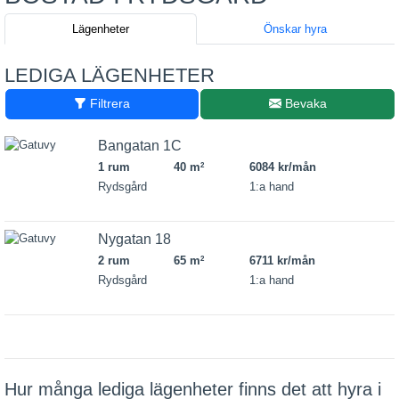
Lägenheter
Önskar hyra
LEDIGA LÄGENHETER
Filtrera
Bevaka
Bangatan 1C
1 rum
40 m
6084 kr/mån
2
Rydsgård
1:a hand
Nygatan 18
2 rum
65 m
6711 kr/mån
2
Rydsgård
1:a hand
Hur många lediga lägenheter finns det att hyra i