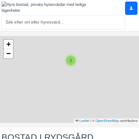
+
−
2
Leaflet
|
©
OpenStreetMap
contributors
BOSTAD I RYDSGÅRD