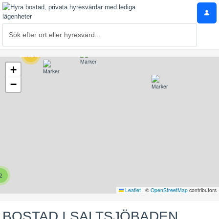
17
+
−
2
Leaflet
|
©
OpenStreetMap
contributors
BOSTAD I SALTSJÖBADEN