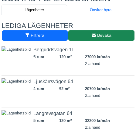
Lägenheter
Önskar hyra
LEDIGA LÄGENHETER
Filtrera
Bevaka
Berguddsvägen 11
5 rum
120 m
23000 kr/mån
2
2:a hand
Ljuskärrsvägen 64
4 rum
92 m
20700 kr/mån
2
2:a hand
Långrevsgatan 64
5 rum
120 m
32200 kr/mån
2
2:a hand