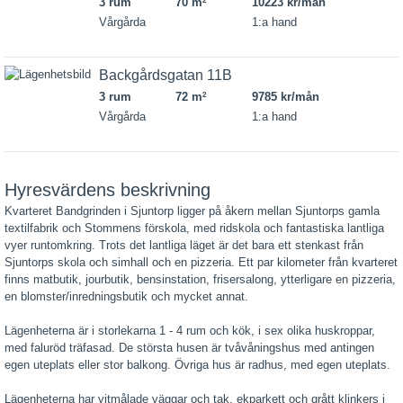
3 rum
70 m
10223 kr/mån
2
Vårgårda
1:a hand
Backgårdsgatan 11B
3 rum
72 m
9785 kr/mån
2
Vårgårda
1:a hand
Hyresvärdens beskrivning
Kvarteret Bandgrinden i Sjuntorp ligger på åkern mellan Sjuntorps gamla
textilfabrik och Stommens förskola, med ridskola och fantastiska lantliga
vyer runtomkring. Trots det lantliga läget är det bara ett stenkast från
Sjuntorps skola och simhall och en pizzeria. Ett par kilometer från kvarteret
finns matbutik, jourbutik, bensinstation, frisersalong, ytterligare en pizzeria,
en blomster/inredningsbutik och mycket annat.
Lägenheterna är i storlekarna 1 - 4 rum och kök, i sex olika huskroppar,
med faluröd träfasad. De största husen är tvåvåningshus med antingen
egen uteplats eller stor balkong. Övriga hus är radhus, med egen uteplats.
Lägenheterna har vitmålade väggar och tak, ekparkett och grått klinkers i