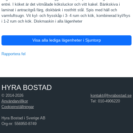
entré. I köket är det vitmålade köksluckor och vitt kakel. Bänkskiva i
laminat i antracitgrå färg, diskbänk i rostfritt stål. Spis med häll och
varmluftsugn. Vit kyl- och frysskåp i 3- 4 rum och kök, kombinerad kyl/frys
i 1-2 rum och kök. Diskmaskin i alla lägenheter
Visa alla lediga lägenheter i Sjuntorp
Rapportera fel
HYRA BOSTAD
© 2014-2026
kontakt@hyrabostad.se
Användarvillkor
Tel: 010-4906220
Cookieinställningar
Hyra Bostad i Sverige AB
Org-nr: 556950-8749