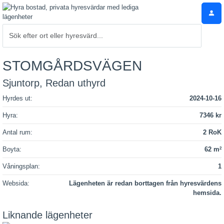
STOMGÅRDSVÄGEN
Sjuntorp, Redan uthyrd
Hyrdes ut:
2024-10-16
Hyra:
7346 kr
Antal rum:
2 RoK
Boyta:
62 m
2
Våningsplan:
1
Websida:
Lägenheten är redan borttagen från hyresvärdens
hemsida.
Liknande lägenheter