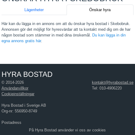
Lägenheter
Önskar hyra
Här kan du lägga in en annons om att du önskar hyra bostad i Skebobruk.
Annonsen gör det möjligt för hyresvärdar att ta kontakt med dig om de har
någon bostad som stämmer in med dina önskemål.
Du kan lägga in din
egna annons gratis här
.
HYRA BOSTAD
© 2014-2026
kontakt@hyrabostad.se
Användarvillkor
Tel: 010-4906220
Cookieinställningar
Hyra Bostad i Sverige AB
Org-nr: 556950-8749
Postadress
Hyra Bostad i Sverige AB
På Hyra Bostad använder vi oss av cookies
Östra Hamngatan 17