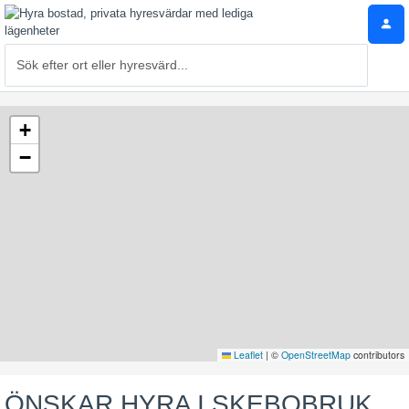
+
−
Leaflet
|
©
OpenStreetMap
contributors
ÖNSKAR HYRA I SKEBOBRUK