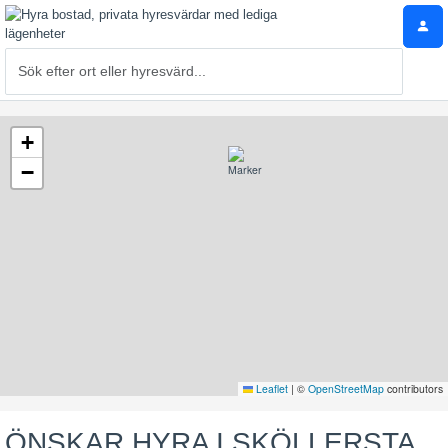
+
−
Leaflet
|
©
OpenStreetMap
contributors
ÖNSKAR HYRA I SKÖLLERSTA