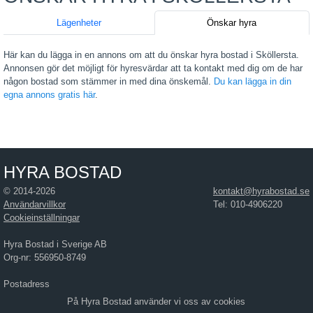
Lägenheter
Önskar hyra
Här kan du lägga in en annons om att du önskar hyra bostad i Sköllersta.
Annonsen gör det möjligt för hyresvärdar att ta kontakt med dig om de har
någon bostad som stämmer in med dina önskemål.
Du kan lägga in din
egna annons gratis här
.
HYRA BOSTAD
© 2014-2026
kontakt@hyrabostad.se
Användarvillkor
Tel: 010-4906220
Cookieinställningar
Hyra Bostad i Sverige AB
Org-nr: 556950-8749
Postadress
Hyra Bostad i Sverige AB
På Hyra Bostad använder vi oss av cookies
Östra Hamngatan 17