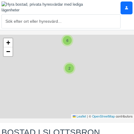
6
+
−
2
Leaflet
|
©
OpenStreetMap
contributors
BOSTAD I SLOTTSBRON