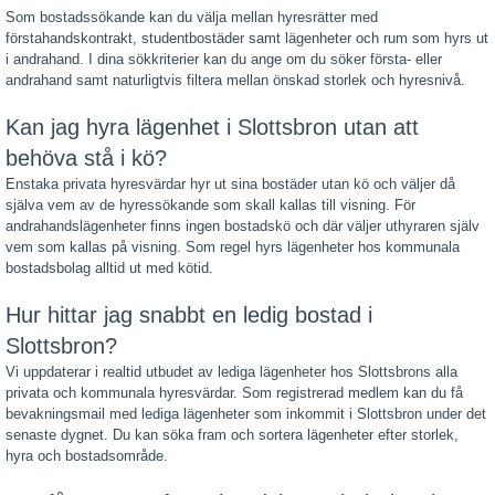
Som bostadssökande kan du välja mellan hyresrätter med
förstahandskontrakt, studentbostäder samt lägenheter och rum som hyrs ut
i andrahand. I dina sökkriterier kan du ange om du söker första- eller
andrahand samt naturligtvis filtera mellan önskad storlek och hyresnivå.
Kan jag hyra lägenhet i Slottsbron utan att
behöva stå i kö?
Enstaka privata hyresvärdar hyr ut sina bostäder utan kö och väljer då
själva vem av de hyressökande som skall kallas till visning. För
andrahandslägenheter finns ingen bostadskö och där väljer uthyraren själv
vem som kallas på visning. Som regel hyrs lägenheter hos kommunala
bostadsbolag alltid ut med kötid.
Hur hittar jag snabbt en ledig bostad i
Slottsbron?
Vi uppdaterar i realtid utbudet av lediga lägenheter hos Slottsbrons alla
privata och kommunala hyresvärdar. Som registrerad medlem kan du få
bevakningsmail med lediga lägenheter som inkommit i Slottsbron under det
senaste dygnet. Du kan söka fram och sortera lägenheter efter storlek,
hyra och bostadsområde.