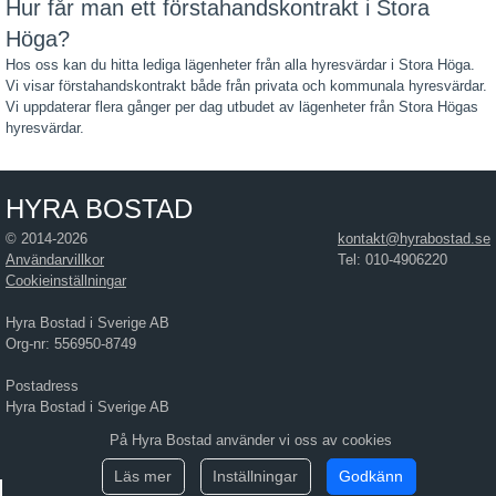
Hur får man ett förstahandskontrakt i Stora
Höga?
Hos oss kan du hitta lediga lägenheter från alla hyresvärdar i Stora Höga.
Vi visar förstahandskontrakt både från privata och kommunala hyresvärdar.
Vi uppdaterar flera gånger per dag utbudet av lägenheter från Stora Högas
hyresvärdar.
HYRA BOSTAD
© 2014-2026
kontakt@hyrabostad.se
Användarvillkor
Tel: 010-4906220
Cookieinställningar
Hyra Bostad i Sverige AB
Org-nr: 556950-8749
Postadress
Hyra Bostad i Sverige AB
Östra Hamngatan 17
På Hyra Bostad använder vi oss av cookies
411 10 Göteborg
Läs mer
Inställningar
Godkänn