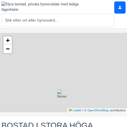
+
−
Leaflet
|
©
OpenStreetMap
contributors
BOSTAD I STORA HÖGA