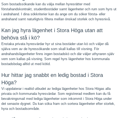
Som bostadssökande kan du välja mellan hyresrätter med
förstahandskontrakt, studentbostäder samt lägenheter och rum som hyrs ut
i andrahand. I dina sökkriterier kan du ange om du söker första- eller
andrahand samt naturligtvis filtera mellan önskad storlek och hyresnivå.
Kan jag hyra lägenhet i Stora Höga utan att
behöva stå i kö?
Enstaka privata hyresvärdar hyr ut sina bostäder utan kö och väljer då
själva vem av de hyressökande som skall kallas till visning. För
andrahandslägenheter finns ingen bostadskö och där väljer uthyraren själv
vem som kallas på visning. Som regel hyrs lägenheter hos kommunala
bostadsbolag alltid ut med kötid.
Hur hittar jag snabbt en ledig bostad i Stora
Höga?
Vi uppdaterar i realtid utbudet av lediga lägenheter hos Stora Högas alla
privata och kommunala hyresvärdar. Som registrerad medlem kan du få
bevakningsmail med lediga lägenheter som inkommit i Stora Höga under
det senaste dygnet. Du kan söka fram och sortera lägenheter efter storlek,
hyra och bostadsområde.