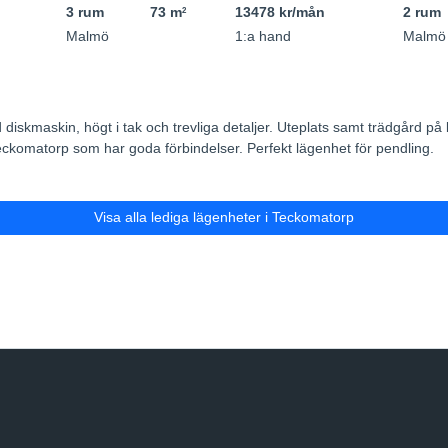
3 rum
73 m
13478 kr/mån
2 rum
2
Malmö
1:a hand
Malmö
skmaskin, högt i tak och trevliga detaljer. Uteplats samt trädgård p
Teckomatorp som har goda förbindelser. Perfekt lägenhet för pendling.
Visa alla lediga lägenheter i Teckomatorp