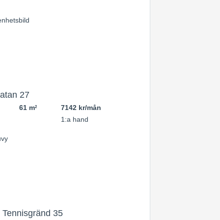
atan 27
61 m
7142 kr/mån
2
1:a hand
 Tennisgränd 35