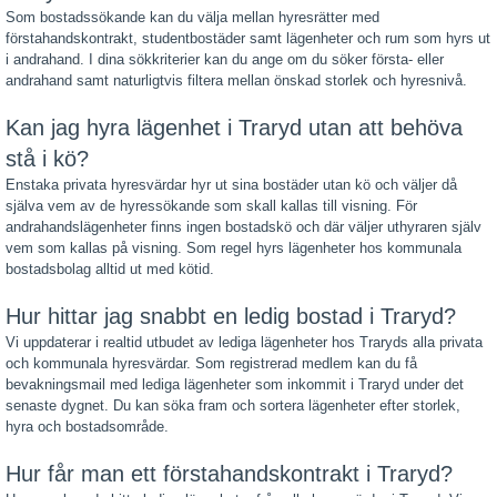
Som bostadssökande kan du välja mellan hyresrätter med
förstahandskontrakt, studentbostäder samt lägenheter och rum som hyrs ut
i andrahand. I dina sökkriterier kan du ange om du söker första- eller
andrahand samt naturligtvis filtera mellan önskad storlek och hyresnivå.
Kan jag hyra lägenhet i Traryd utan att behöva
stå i kö?
Enstaka privata hyresvärdar hyr ut sina bostäder utan kö och väljer då
själva vem av de hyressökande som skall kallas till visning. För
andrahandslägenheter finns ingen bostadskö och där väljer uthyraren själv
vem som kallas på visning. Som regel hyrs lägenheter hos kommunala
bostadsbolag alltid ut med kötid.
Hur hittar jag snabbt en ledig bostad i Traryd?
Vi uppdaterar i realtid utbudet av lediga lägenheter hos Traryds alla privata
och kommunala hyresvärdar. Som registrerad medlem kan du få
bevakningsmail med lediga lägenheter som inkommit i Traryd under det
senaste dygnet. Du kan söka fram och sortera lägenheter efter storlek,
hyra och bostadsområde.
Hur får man ett förstahandskontrakt i Traryd?