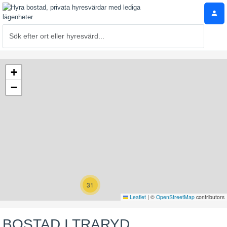
+
−
31
Leaflet
|
©
OpenStreetMap
contributors
BOSTAD I TRARYD