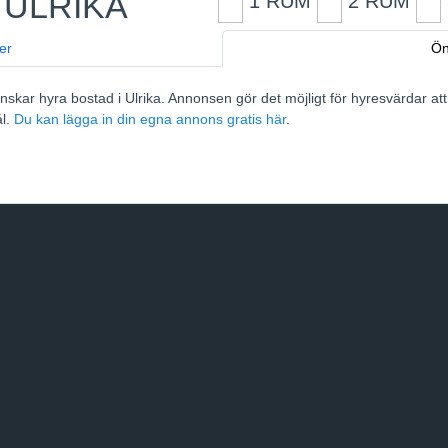
 ULRIKA
1 RUM
2 RUM
er
Ön
skar hyra bostad i Ulrika. Annonsen gör det möjligt för hyresvärdar a
l.
Du kan lägga in din egna annons gratis här
.