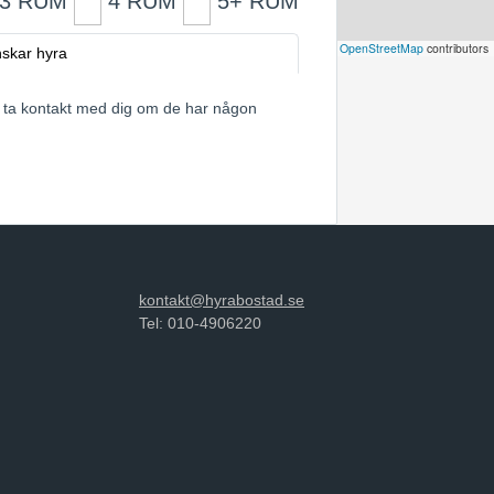
3 RUM
4 RUM
5+ RUM
Leaflet
|
©
OpenStreetMap
contributors
skar hyra
tt ta kontakt med dig om de har någon
kontakt@hyrabostad.se
Tel: 010-4906220