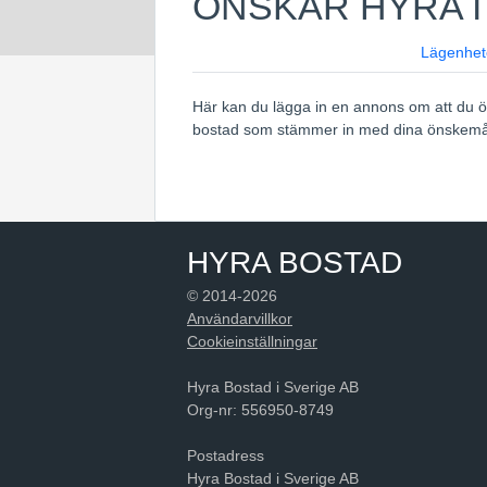
ÖNSKAR HYRA I
Lägenhet
Här kan du lägga in en annons om att du ön
bostad som stämmer in med dina önskemå
HYRA BOSTAD
© 2014-2026
Användarvillkor
Cookieinställningar
Hyra Bostad i Sverige AB
Org-nr: 556950-8749
Postadress
Hyra Bostad i Sverige AB