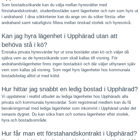
Som bostadssökande kan du välja mellan hyresrätter med
förstahandskontrakt, studentbostäder samt lägenheter och rum som hyrs ut
i andrahand. I dina sökkriterier kan du ange om du söker första- eller
andrahand samt naturligtvis filtera mellan önskad storlek och hyresnivå.
Kan jag hyra lägenhet i Upphärad utan att
behöva stå i kö?
Enstaka privata hyresvärdar hyr ut sina bostäder utan kö och väljer då
själva vem av de hyressökande som skall kallas till visning. För
andrahandslägenheter finns ingen bostadskö och där väljer uthyraren själv
vem som kallas på visning. Som regel hyrs lägenheter hos kommunala
bostadsbolag alltid ut med kötid.
Hur hittar jag snabbt en ledig bostad i Upphärad?
Vi uppdaterar i realtid utbudet av lediga lägenheter hos Upphärads alla
privata och kommunala hyresvärdar. Som registrerad medlem kan du få
bevakningsmail med lediga lägenheter som inkommit i Upphärad under det
senaste dygnet. Du kan söka fram och sortera lägenheter efter storlek,
hyra och bostadsområde.
Hur får man ett förstahandskontrakt i Upphärad?