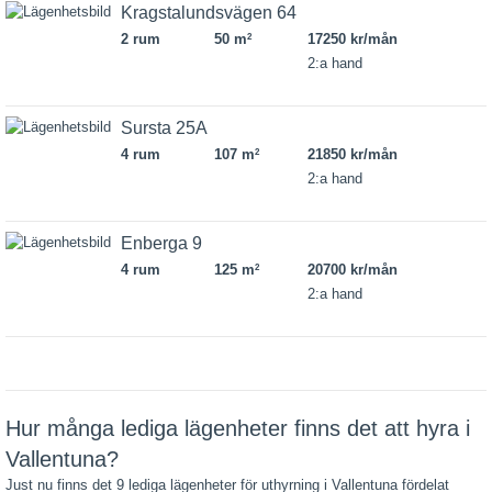
Kragstalundsvägen 64
2 rum
50 m
17250 kr/mån
2
2:a hand
Sursta 25A
4 rum
107 m
21850 kr/mån
2
2:a hand
Enberga 9
4 rum
125 m
20700 kr/mån
2
2:a hand
Hur många lediga lägenheter finns det att hyra i
Vallentuna?
Just nu finns det 9 lediga lägenheter för uthyrning i Vallentuna fördelat