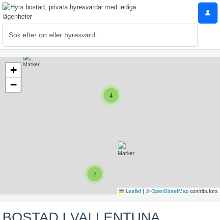
+
−
4
2
Leaflet
|
©
OpenStreetMap
contributors
BOSTAD I VALLENTUNA