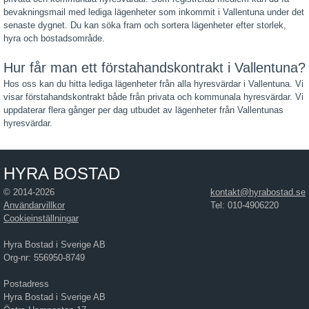
bevakningsmail med lediga lägenheter som inkommit i Vallentuna under det
senaste dygnet. Du kan söka fram och sortera lägenheter efter storlek,
hyra och bostadsområde.
Hur får man ett förstahandskontrakt i Vallentuna?
Hos oss kan du hitta lediga lägenheter från alla hyresvärdar i Vallentuna. Vi
visar förstahandskontrakt både från privata och kommunala hyresvärdar. Vi
uppdaterar flera gånger per dag utbudet av lägenheter från Vallentunas
hyresvärdar.
HYRA BOSTAD
© 2014-2026
kontakt@hyrabostad.se
Användarvillkor
Tel: 010-4906220
Cookieinställningar
Hyra Bostad i Sverige AB
Org-nr: 556950-8749
Postadress
Hyra Bostad i Sverige AB