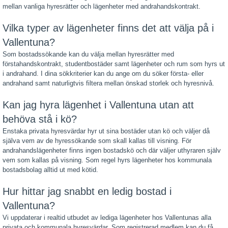
mellan vanliga hyresrätter och lägenheter med andrahandskontrakt.
Vilka typer av lägenheter finns det att välja på i
Vallentuna?
Som bostadssökande kan du välja mellan hyresrätter med
förstahandskontrakt, studentbostäder samt lägenheter och rum som hyrs ut
i andrahand. I dina sökkriterier kan du ange om du söker första- eller
andrahand samt naturligtvis filtera mellan önskad storlek och hyresnivå.
Kan jag hyra lägenhet i Vallentuna utan att
behöva stå i kö?
Enstaka privata hyresvärdar hyr ut sina bostäder utan kö och väljer då
själva vem av de hyressökande som skall kallas till visning. För
andrahandslägenheter finns ingen bostadskö och där väljer uthyraren själv
vem som kallas på visning. Som regel hyrs lägenheter hos kommunala
bostadsbolag alltid ut med kötid.
Hur hittar jag snabbt en ledig bostad i
Vallentuna?
Vi uppdaterar i realtid utbudet av lediga lägenheter hos Vallentunas alla
privata och kommunala hyresvärdar. Som registrerad medlem kan du få