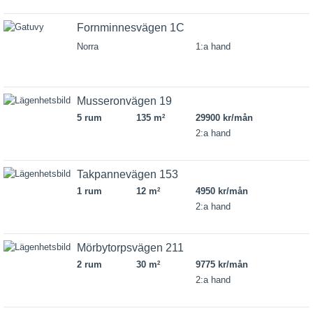
Fornminnesvägen 1C
Norra
1:a hand
Musseronvägen 19
5 rum
135 m
29900 kr/mån
2
2:a hand
Takpannevägen 153
1 rum
12 m
4950 kr/mån
2
2:a hand
Mörbytorpsvägen 211
2 rum
30 m
9775 kr/mån
2
2:a hand