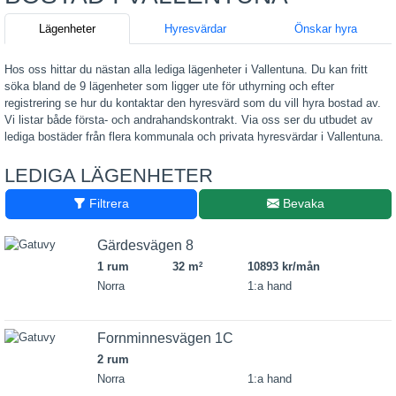
Lägenheter
Hyresvärdar
Önskar hyra
Hos oss hittar du nästan alla lediga lägenheter i Vallentuna. Du kan fritt
söka bland de 9 lägenheter som ligger ute för uthyrning och efter
registrering se hur du kontaktar den hyresvärd som du vill hyra bostad av.
Vi listar både första- och andrahandskontrakt. Via oss ser du utbudet av
lediga bostäder från flera kommunala och privata hyresvärdar i Vallentuna.
LEDIGA LÄGENHETER
Filtrera
Bevaka
Gärdesvägen 8
1 rum
32 m
10893 kr/mån
2
Norra
1:a hand
Fornminnesvägen 1C
2 rum
Norra
1:a hand