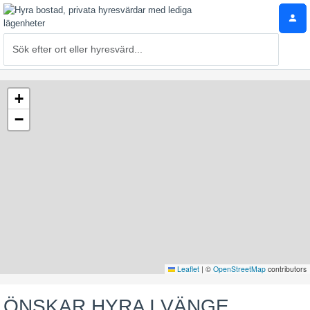
+
−
Leaflet
|
©
OpenStreetMap
contributors
ÖNSKAR HYRA I VÄNGE