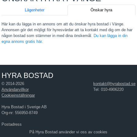
Lägenheter
Önskar hyra
Här kan du lägga in en annons om att du önskar hyra bostad i Vänge.
Annonsen gör det möjligt för hyresvärdar att ta kontakt med dig om de har
någon bostad som stämmer in med dina önskemål.
Du kan lägga in din
egna annons gratis här
.
HYRA BOSTAD
© 2014-2026
kontakt@hyrabostad.se
Användarvillkor
Tel: 010-4906220
Cookieinställningar
Hyra Bostad i Sverige AB
Org-nr: 556950-8749
Postadress
Hyra Bostad i Sverige AB
På Hyra Bostad använder vi oss av cookies
Östra Hamngatan 17