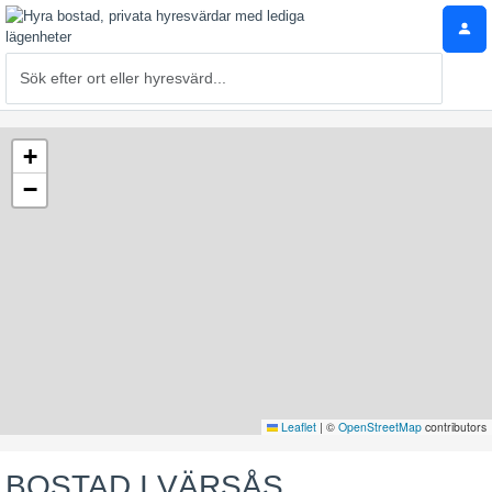
+
−
Leaflet
|
©
OpenStreetMap
contributors
BOSTAD I VÄRSÅS