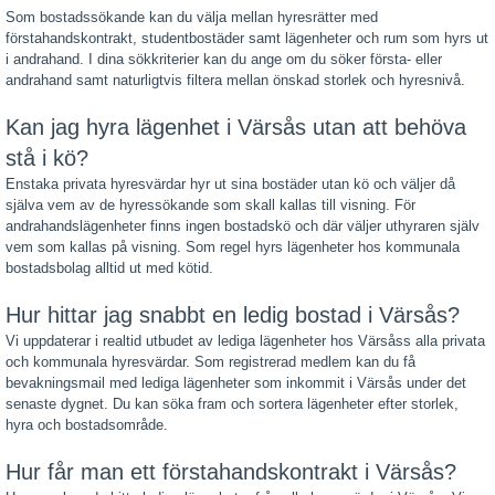
Som bostadssökande kan du välja mellan hyresrätter med
förstahandskontrakt, studentbostäder samt lägenheter och rum som hyrs ut
i andrahand. I dina sökkriterier kan du ange om du söker första- eller
andrahand samt naturligtvis filtera mellan önskad storlek och hyresnivå.
Kan jag hyra lägenhet i Värsås utan att behöva
stå i kö?
Enstaka privata hyresvärdar hyr ut sina bostäder utan kö och väljer då
själva vem av de hyressökande som skall kallas till visning. För
andrahandslägenheter finns ingen bostadskö och där väljer uthyraren själv
vem som kallas på visning. Som regel hyrs lägenheter hos kommunala
bostadsbolag alltid ut med kötid.
Hur hittar jag snabbt en ledig bostad i Värsås?
Vi uppdaterar i realtid utbudet av lediga lägenheter hos Värsåss alla privata
och kommunala hyresvärdar. Som registrerad medlem kan du få
bevakningsmail med lediga lägenheter som inkommit i Värsås under det
senaste dygnet. Du kan söka fram och sortera lägenheter efter storlek,
hyra och bostadsområde.
Hur får man ett förstahandskontrakt i Värsås?