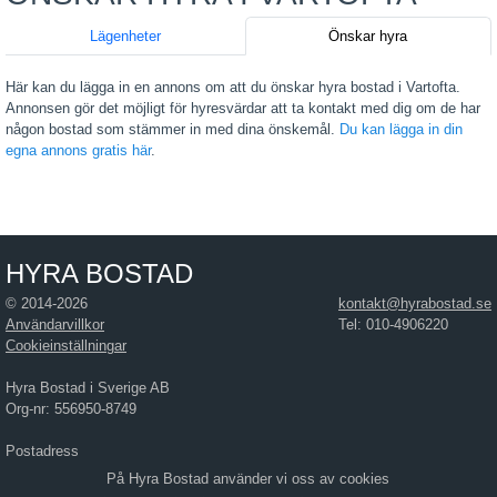
Lägenheter
Önskar hyra
Här kan du lägga in en annons om att du önskar hyra bostad i Vartofta.
Annonsen gör det möjligt för hyresvärdar att ta kontakt med dig om de har
någon bostad som stämmer in med dina önskemål.
Du kan lägga in din
egna annons gratis här
.
HYRA BOSTAD
© 2014-2026
kontakt@hyrabostad.se
Användarvillkor
Tel: 010-4906220
Cookieinställningar
Hyra Bostad i Sverige AB
Org-nr: 556950-8749
Postadress
Hyra Bostad i Sverige AB
På Hyra Bostad använder vi oss av cookies
Östra Hamngatan 17