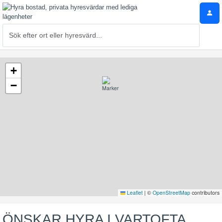
+
−
Leaflet
|
©
OpenStreetMap
contributors
ÖNSKAR HYRA I VARTOFTA