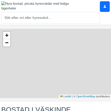
+
−
Leaflet
|
©
OpenStreetMap
contributors
BOSTAD I VÄSKINDE