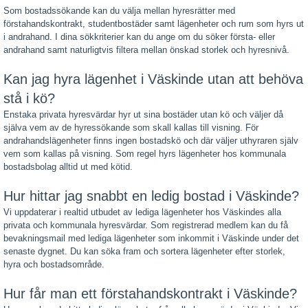
Som bostadssökande kan du välja mellan hyresrätter med
förstahandskontrakt, studentbostäder samt lägenheter och rum som hyrs ut
i andrahand. I dina sökkriterier kan du ange om du söker första- eller
andrahand samt naturligtvis filtera mellan önskad storlek och hyresnivå.
Kan jag hyra lägenhet i Väskinde utan att behöva
stå i kö?
Enstaka privata hyresvärdar hyr ut sina bostäder utan kö och väljer då
själva vem av de hyressökande som skall kallas till visning. För
andrahandslägenheter finns ingen bostadskö och där väljer uthyraren själv
vem som kallas på visning. Som regel hyrs lägenheter hos kommunala
bostadsbolag alltid ut med kötid.
Hur hittar jag snabbt en ledig bostad i Väskinde?
Vi uppdaterar i realtid utbudet av lediga lägenheter hos Väskindes alla
privata och kommunala hyresvärdar. Som registrerad medlem kan du få
bevakningsmail med lediga lägenheter som inkommit i Väskinde under det
senaste dygnet. Du kan söka fram och sortera lägenheter efter storlek,
hyra och bostadsområde.
Hur får man ett förstahandskontrakt i Väskinde?