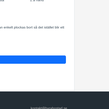
sta
2:a hand
kelt plockas bort så det istället blir ett
kontakt@hyrabostad.se