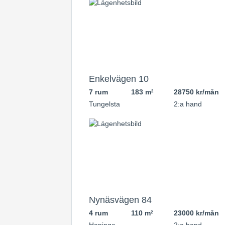
Enkelvägen 10
7 rum
183 m
28750 kr/mån
2
Tungelsta
2:a hand
Nynäsvägen 84
4 rum
110 m
23000 kr/mån
2