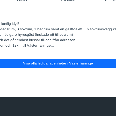
Ösmo
2:a hand
Tungel
antlig idyll!
rdagsrum, 3 sovrum, 1 badrum samt en gästtoalett. En sovrumsvägg kan en
n tidigare hyresgäst önskade ett till sovrum)
h det går endast bussar till och från adressen.
ion och 12km till Västerhaninge...
Visa alla lediga lägenheter i Västerhaninge