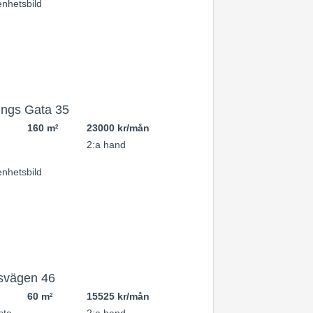
ings Gata 35
160 m
23000 kr/mån
2
2:a hand
svägen 46
60 m
15525 kr/mån
2