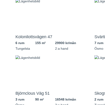
Kolonilottsvägen 47
Svärt
6 rum
155 m
29900 kr/mån
7 rum
2
Tungelsta
2:a hand
Ösmo
Björnclous Väg 51
Skog
3 rum
90 m
16548 kr/mån
2 rum
2