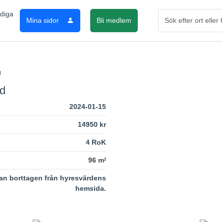
Mina sidor
Bli medlem
G
rd
2024-01-15
14950 kr
4 RoK
96 m
2
an borttagen från hyresvärdens
hemsida.