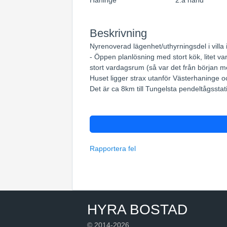
Haninge
2:a hand
Beskrivning
Nyrenoverad lägenhet/uthyrningsdel i villa i l
- Öppen planlösning med stort kök, litet va
stort vardagsrum (så var det från början me
Huset ligger strax utanför Västerhaninge oc
Det är ca 8km till Tungelsta pendeltågsstat
Rapportera fel
HYRA BOSTAD
© 2014-2026