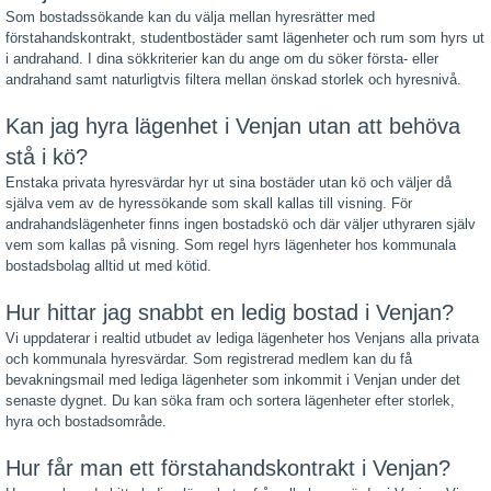
Som bostadssökande kan du välja mellan hyresrätter med
förstahandskontrakt, studentbostäder samt lägenheter och rum som hyrs ut
i andrahand. I dina sökkriterier kan du ange om du söker första- eller
andrahand samt naturligtvis filtera mellan önskad storlek och hyresnivå.
Kan jag hyra lägenhet i Venjan utan att behöva
stå i kö?
Enstaka privata hyresvärdar hyr ut sina bostäder utan kö och väljer då
själva vem av de hyressökande som skall kallas till visning. För
andrahandslägenheter finns ingen bostadskö och där väljer uthyraren själv
vem som kallas på visning. Som regel hyrs lägenheter hos kommunala
bostadsbolag alltid ut med kötid.
Hur hittar jag snabbt en ledig bostad i Venjan?
Vi uppdaterar i realtid utbudet av lediga lägenheter hos Venjans alla privata
och kommunala hyresvärdar. Som registrerad medlem kan du få
bevakningsmail med lediga lägenheter som inkommit i Venjan under det
senaste dygnet. Du kan söka fram och sortera lägenheter efter storlek,
hyra och bostadsområde.
Hur får man ett förstahandskontrakt i Venjan?