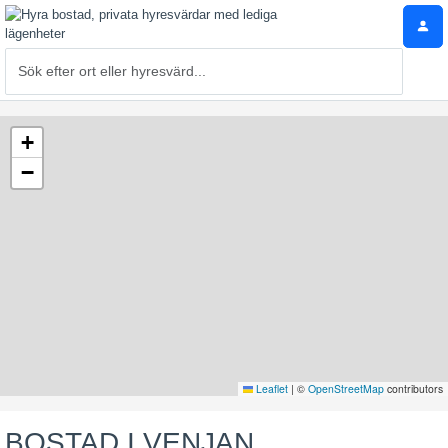
+
−
Leaflet
|
©
OpenStreetMap
contributors
BOSTAD I VENJAN