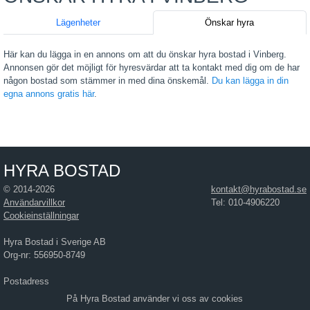
Lägenheter
Önskar hyra
Här kan du lägga in en annons om att du önskar hyra bostad i Vinberg.
Annonsen gör det möjligt för hyresvärdar att ta kontakt med dig om de har
någon bostad som stämmer in med dina önskemål.
Du kan lägga in din
egna annons gratis här
.
HYRA BOSTAD
© 2014-2026
kontakt@hyrabostad.se
Användarvillkor
Tel: 010-4906220
Cookieinställningar
Hyra Bostad i Sverige AB
Org-nr: 556950-8749
Postadress
Hyra Bostad i Sverige AB
På Hyra Bostad använder vi oss av cookies
Östra Hamngatan 17