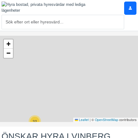
+
−
Leaflet
|
©
OpenStreetMap
contributors
32
ÖNSKAR HYRA I VINBERG